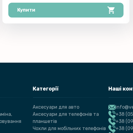
Купити
Категорії
Наші ко
Аксесуари для авто
info@ve
міна,
Аксесуари для телефонів та
+38 (05
говування
планшетів
+38 (09
Чохли для мобільних телефонів
+38 (0