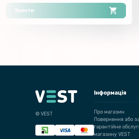
Купити
Інформація
Про магазин
© VEST
Повернення або за
гарантійне обслу
магазину VEST