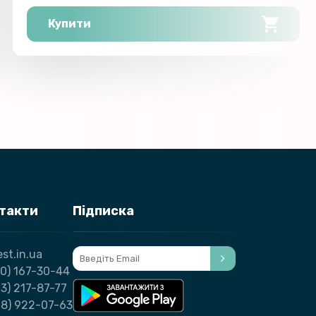
Купити
нтакти
Підписка
st.in.ua
0) 167-30-44
3) 217-87-77
98) 922-07-63