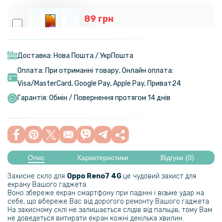
89 грн
119 грн
Захисне скло Tempered Glass 0.3mm для Oppo A57s / A57 / A77
Transparent
Доставка: Нова Пошта / УкрПошта
Оплата: При отриманні товару, Онлайн оплата:
Visa/MasterСard, Google Pay, Apple Pay, Приват24
Гарантія: Обмін / Повернення протягом 14 днів
Опис
Характеристики
Відгуки (0)
Захисне скло для
Oppo Reno7 4G
це чудовий захист для
екрану Вашого гаджета.
Воно збереже екран смартфону при падінні і візьме удар на
себе, що вбереже Вас від дорогого ремонту Вашого гаджета.
На захисному склі не залишається слідів від пальців, тому Вам
не доведеться витирати екран кожні декілька хвилин.