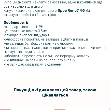
Скло Ви зможете наклеїти самостійно, адже в комплекті йде
все необхідне для цього.
Купуючи захисне скло для свого
Oppo Reno7 4G
Ви
страхуєте себе і свій смартфон.
Особливості:
•стандарт плотності 9H
•ультратонке всього 0,3мм
•захищає дисплей від ударів
•олеофобне покриття, не залишає відбитків пальців
•не залишає бульбашок після наклеювання
•не царапається, навіть важкі придмети такі як ключі чи ніж не
зможуть пошкодити скло
•Абсолютна прозорість, не змінює передачу кольору
•Не впливає на реакцію сенсорного екрану
•Не залишає слідів після видалення
Покупці, які дивилися цей товар, також
цікавляться