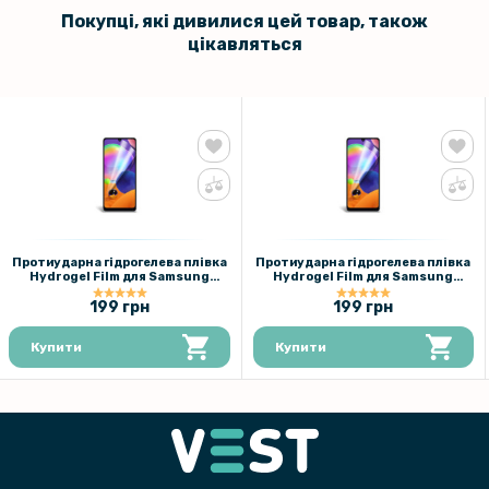
Покупці, які дивилися цей товар, також
329 грн
цікавляться
Чохол-накладка Armor Case with Card Slot для Xiaomi Redmi Note
11 Pro / Note 11 Pro 5G
259 грн
329 грн
Чохол-накладка Armor Case with Card Slot для Xiaomi 11T / 11T Pro
Протиударна гідрогелева плівка
Протиударна гідрогелева плівка
Hydrogel Film для Samsung
Hydrogel Film для Samsung
Galaxy А31, Transparent
Galaxy А31, Transparent
199 грн
199 грн
Купити
Купити