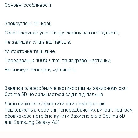
Чохол-накладка Armor Case with Card Slot для Samsung Galaxy
Основні особливості:
A73 5G
229 грн
Заокруглені 5D краї;
329 грн
Скло покриває усю площу екрану вашого гаджета;
Чохол-накладка Armor Case with Card Slot для Samsung Galaxy
Не залишає слідів від пальців;
A53 5G
Ультратонке та щільне;
219 грн
Передавання 100% чіткої та яскравої картинки;
329 грн
Не знижує сенсорну чутливість.
Чохол-накладка Armor Case with Card Slot для Samsung Galaxy
A33 5G
Завдяки олеофобним властивостям на захисному склі
Optima 5D не залишається слідів від пальців.
280 грн
Якщо ви хочете захистити свій смартфон від
329 грн
пошкоджень а себе від непередбачених витрат, тоді вам
обов'язково потрібно купити Захисне скло Optima 5D
Чохол-накладка Armor Case with Card Slot для Samsung Galaxy
A23 5G
для Samsung Galaxy A31
259 грн