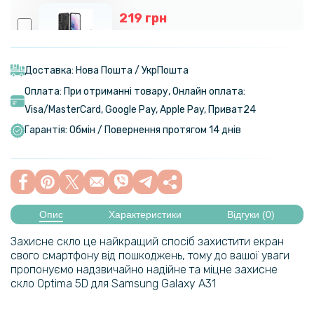
219 грн
329 грн
Чохол-накладка Armor Case with Card Slot для Samsung Galaxy
S22 Plus 5G
Доставка: Нова Пошта / УкрПошта
Оплата: При отриманні товару, Онлайн оплата:
280 грн
Visa/MasterСard, Google Pay, Apple Pay, Приват24
329 грн
Гарантія: Обмін / Повернення протягом 14 днів
Чохол-накладка Armor Case with Card Slot для Samsung Galaxy
S22 Ultra 5G
254 грн
299 грн
Опис
Характеристики
Відгуки (0)
Чохол-накладка Epik Delicate для Samsung Galaxy A33 5G
Захисне скло це найкращий спосіб захистити екран
свого смартфону від пошкоджень, тому до вашої уваги
пропонуємо надзвичайно надійне та міцне захисне
280 грн
скло Optima 5D для Samsung Galaxy A31
329 грн