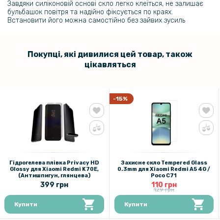
Завдяки силіконовій основі скло легко клеїться, не залишає
бульбашок повітря та надійно фіксується по краях.
Встановити його можна самостійно без зайвих зусиль
Покупці, які дивилися цей товар, також
цікавляться
-15%
Гідрогелева плівка Privacy HD
Захисне скло Tempered Glass
Glossy для Xiaomi Redmi K70E,
0.3mm для Xiaomi Redmi A5 4G /
(Антишпигун, глянцева)
Poco C71
399 грн
110 грн
129 грн
Купити
Купити