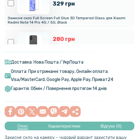
329 грн
Захисне скло Full Screen Full Glue 3D Tempered Glass для Xiaomi
Redmi Note 14 Pro 4G / 5G, Black
280 грн
329 грн
Шкіряний чохол - накладка X&E для Xiaomi Poco X7 Pro / Redmi
Turbo 4 з металевою вставкою
Доставка: Нова Пошта / УкрПошта
Оплата: При отриманні товару, Онлайн оплата:
Visa/MasterСard, Google Pay, Apple Pay, Приват24
399 грн
Гарантія: Обмін / Повернення протягом 14 днів
Протиударна гідрогелева плівка Privacy HD Glossy для Xiaomi Poco
X7, (Антишпигун, глянцева)
299 грн
Опис
Характеристики
Відгуки (0)
Гідрогелева плівка iNobi Matte для Xiaomi Poco X7, Матова
Захисне скло на камеру - чудовий варіант захистити вашу