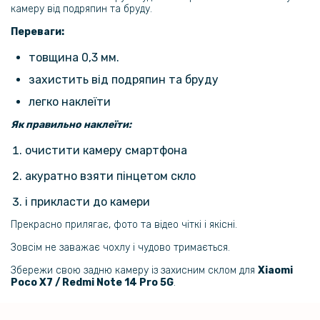
камеру від подряпин та бруду.
Переваги:
299 грн
товщина 0,3 мм.
Гідрогелева плівка iNobi Matte для Xiaomi Poco X7​ на задню панель,
захистить від подряпин та бруду
Матова
легко наклеїти
Як правильно наклеїти:
299 грн
очистити камеру смартфона
Гідрогелева плівка iNobi Matte для Xiaomi Poco X7​ Pro на задню
панель, Матова
акуратно взяти пінцетом скло
і прикласти до камери
246 грн
Прекрасно прилягає, фото та відео чіткі і якісні.
289 грн
Зовсім не заважає чохлу і чудово тримається.
Шкіряний чохол - накладка CODE Tactile Experience для Xiaomi Poco
X7 Pro / Redmi Turbo 4
Збережи свою задню камеру із захисним склом для
Xiaomi
Poco X7 / Redmi Note 14 Pro 5G
.
246 грн
289 грн