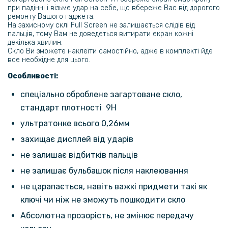
118 грн
при падінні і візьме удар на себе, що вбереже Вас від дорогого
ремонту Вашого гаджета.
139 грн
На захисному склі Full Screen не залишається слідів від
пальців, тому Вам не доведеться витирати екран кожні
Захисне скло Tempered Glass 0.3mm для ZTE Axon 60 Lite / Blade
V60 Design
декілька хвилин.
Скло Ви зможете наклеїти самостійно, адже в комплекті йде
все необхідне для цього.
Особливості:
спеціально оброблене загартоване скло,
стандарт плотності 9H
ультратонке всього 0,26мм
захищає дисплей від ударів
не залишає відбитків пальців
не залишає бульбашок після наклеювання
не царапається, навіть важкі придмети такі як
ключі чи ніж не зможуть пошкодити скло
Абсолютна прозорість, не змінює передачу