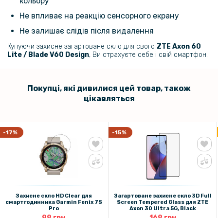
кольору
Не впливає на реакцію сенсорного екрану
Не залишає слідів після видалення
Купуючи захисне загартоване скло для свого
ZTE Axon 60
Lite / Blade V60 Design​
, Ви страхуєте себе і свій смартфон.
Покупці, які дивилися цей товар, також
цікавляться
-17%
-15%
Захисне скло HD Clear для
Загартоване захисне скло 3D Full
смартгодинника Garmin Fenix 7S
Screen Tempered Glass для ZTE
Pro
Axon 30 Ultra 5G, Black
99 грн
169 грн