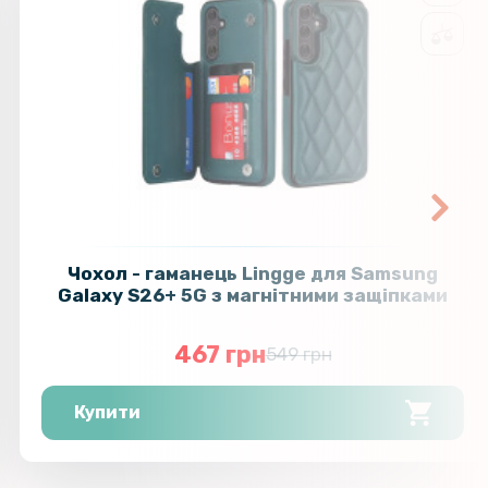
Чохол - гаманець Lingge для Samsung
Galaxy S26+ 5G з магнітними защіпками
467 грн
549 грн
Купити