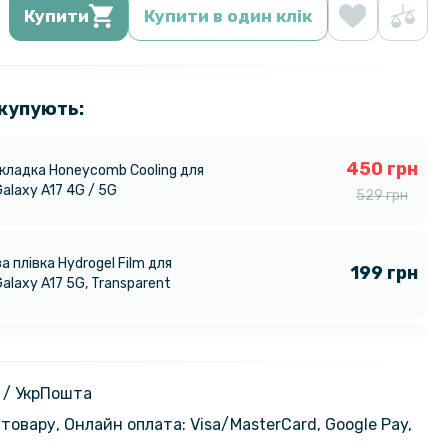
Купити
Купити в один клік
 купують:
450 грн
акладка Honeycomb Cooling для
alaxy A17 4G / 5G
529 грн
а плівка Hydrogel Film для
199 грн
alaxy A17 5G, Transparent
а плівка Hydrogel Film для
299 грн
alaxy A17 5G, Матова
 / УкрПошта
товару, Онлайн оплата: Visa/MasterСard, Google Pay,
а плівка Hydrogel Film для