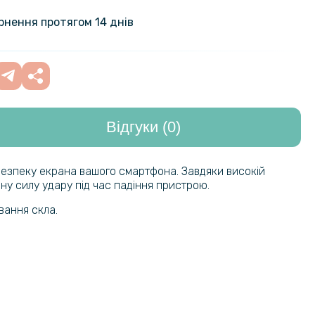
199 грн
alaxy A17 5G на задню панель,
ернення протягом 14 днів
nt
а плівка Hydrogel Film для
299 грн
alaxy A17 5G на задню панель,
Відгуки (0)
охол CODE Tactile Experience для
246 грн
alaxy A17 4G / 5G із захистом
289 грн
ер
безпеку екрана вашого смартфона. Завдяки високій
ну силу удару під час падіння пристрою.
нижка N.BEKUS Leather PU для
459 грн
вання скла.
alaxy A17 4G / 5G
203 грн
ло Privacy Full Screen для
laxy A17 4G / 5G, Black
239 грн