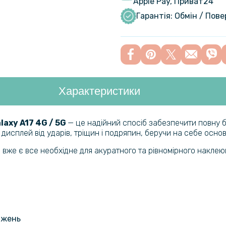
Apple Pay, Приват24
Samsung G
Гарантія: Обмін / Пов
Transpare
Гідрогелев
Samsung G
Матова
Характеристики
Шкіряний ч
Samsung G
блоку кам
axy A17 4G / 5G
​​ ​
— це надійний спосіб забезпечити повну 
исплей від ударів, тріщин і подряпин, беручи на себе основ
Чохол - к
 вже є все необхідне для акуратного та рівномірного наклею
Samsung G
Захисне ск
Samsung Ga
джень