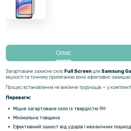
Опис
Загартоване захисне скло
Full Screen
для
Samsung Gal
міцності та точному приляганню воно ефективно захищає д
Процес встановлення не викличе труднощів — у комплекті
Переваги:
Міцне загартоване скло із твердістю 9H
Мінімальна товщина
Ефективний захист від ударів і механічних пошко