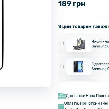
189 грн
З цим товаром також
Чохол - н
Samsung G
Гідрогелев
Samsung G
Гідрогелев
Samsung G
Доставка: Нова Пошта
Оплата: При отриманні 
Гідрогелев