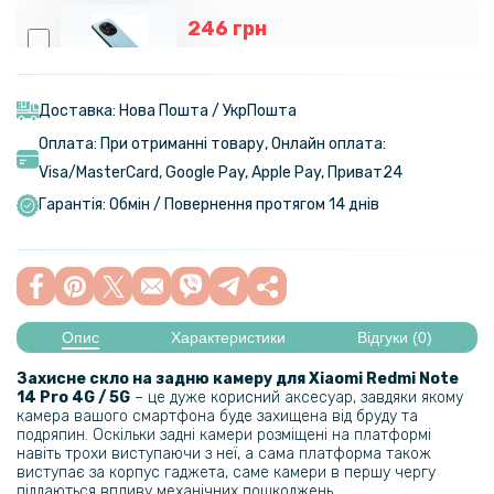
246 грн
289 грн
Шкіряний чохол - накладка CODE Tactile Experience для Xiaomi Poco
X7 / Redmi Note 14 Pro 5G
Доставка: Нова Пошта / УкрПошта
Оплата: При отриманні товару, Онлайн оплата:
Visa/MasterСard, Google Pay, Apple Pay, Приват24
299 грн
Гарантія: Обмін / Повернення протягом 14 днів
Шкіряний чохол - накладка X&E для Xiaomi Poco X7 / Redmi Note 14
Pro 5G з металевою вставкою
299 грн
Опис
Характеристики
Відгуки (0)
Шкіряний чохол - накладка X&E для Xiaomi Redmi Note 14 Pro+ 5G з
Захисне скло на задню камеру для Xiaomi Redmi Note
металевою вставкою
14 Pro 4G / 5G
– це дуже корисний аксесуар, завдяки якому
камера вашого смартфона буде захищена від бруду та
подряпин. Оскільки задні камери розміщені на платформі
254 грн
навіть трохи виступаючи з неї, а сама платформа також
виступає за корпус гаджета, саме камери в першу чергу
299 грн
піддаються впливу механічних пошкоджень.