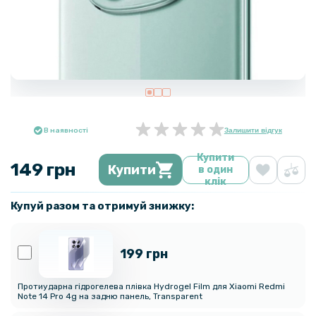
В наявності
Залишити відгук
Купити
149 грн
Купити
в один
клік
Купуй разом та отримуй знижку:
199 грн
Протиударна гідрогелева плівка Hydrogel Film для Xiaomi Redmi
Note 14 Pro 4g​ на задню панель, Transparent