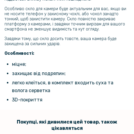
Чохол - накладка Ricco Camera Sliding для Xiaomi Redmi Note 14
Особливо скло для камери буде актуальним для вас, якщо ви
Pro 4G
не носите телефон у захисному чохлі, або чохол занадто
тонкий, щоб захистити камеру. Скло повністю закриває
платформу з камерами, і завдяки точним вирізам для вашого
399 грн
смартфона не зменшує видимість та кут огляду.
Завдяки тому, що скло досить товсте, ваша камера буде
Протиударна гідрогелева плівка Privacy HD Glossy для Xiaomi
захищена за сильних ударів.
Redmi Note 14 Pro 4g, (Антишпигун, глянцева)
Особливості:
103 грн
міцне;
129 грн
захищає від подряпин;
Захисне скло 3D на камеру Tempered Glass Xiaomi Poco X7 5G /
легко клеїться, в комплект входить суха та
Redmi Note 14 Pro 5G, Black
волога серветка
3D-покриття
Покупці, які дивилися цей товар, також
цікавляться