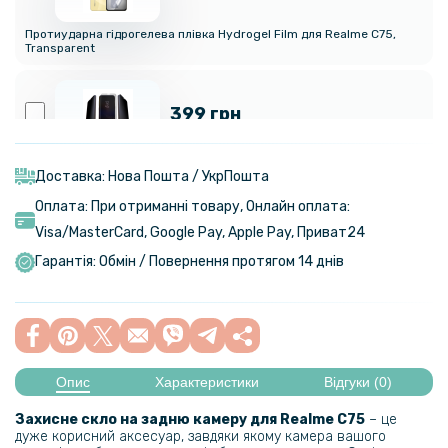
Протиударна гідрогелева плівка Hydrogel Film для Realme C75,
Transparent
399 грн
Протиударна гідрогелева плівка Privacy HD Glossy для Realme C75,
(Антишпигун, глянцева)
Доставка: Нова Пошта / УкрПошта
Оплата: При отриманні товару, Онлайн оплата:
Visa/MasterСard, Google Pay, Apple Pay, Приват24
299 грн
Гарантія: Обмін / Повернення протягом 14 днів
Гідрогелева плівка iNobi Matte для Realme C75, Матова
199 грн
Опис
Характеристики
Відгуки (0)
Протиударна гідрогелева плівка Hydrogel Film для Realme C75​​​ на
задню панель, Transparent
Захисне скло на задню камеру для Realme C75​
– це
дуже корисний аксесуар, завдяки якому камера вашого