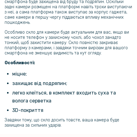
смартфона буде захищена від бруду та подряпин. Оскільки
задні камери розміщені на платформі навіть трохи виступаючи
299 грн
з неї, а сама платформа також виступає за корпус гаджета,
саме камери в першу чергу піддаються впливу механічних
пошкоджень.
Гідрогелева плівка iNobi Matte для Realme C75​​​ на задню панель,
Матова
Особливо скло для камери буде актуальним для вас, якщо ви
не носите телефон у захисному чохлі, або чохол занадто
тонкий, щоб захистити камеру. Скло повністю закриває
424 грн
платформу з камерами, і завдяки точним вирізам для вашого
499 грн
смартфона не зменшує видимість та кут огляду.
Протиударний чохол XUNDD для Realme C75 4G, Black
Особливості:
міцне;
169 грн
захищає від подряпин;
199 грн
легко клеїться, в комплект входить суха та
Протиударний чохол - накладка Acryl Armor Shell для Realme C75,
волога серветка
Black
3D-покриття
169 грн
Завдяки тому, що скло досить товсте, ваша камера буде
199 грн
захищена за сильних ударів.
Протиударний чохол - накладка Acryl Armor Ring для Realme C75​,