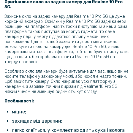
Оригінальне скло на задню камеру для Realme 10 Pro
169 грн
5G.
279 грн
Захисне скло на задню камеру для Realme 10 Pro 5G це дуже
корисний аксесуар. Оскільки у Realme 10 Pro 5G задні камери
Чохол накладка New Textile leather саse для Realme 10 Pro 5G
розміщені на платформі навіть трохи виступаючи з неї, а сама
платформа також виступає за корпус гаджета, то саме
камери у першу чергу піддаються впливу механічних
69 грн
пошкоджень. Для того, щоб захистити дорогі мегапікселі,
можна купити скло на камеру для Realme 10 Pro 5G, з нею
119 грн
камери зрівняються з платформою, тобто не будуть виступати,
що дозволить без проблем ставити Realme 10 Pro 5G на
Захисне скло 2.5D 0.3mm Tempered Glass для Realme 10 Pro
тверду поверхню.
Особливо скло для камери буде актуальне для вас, якщо ви не
носите телефон у захисному чохлі, або чохол є надто тонким,
щоб захистити камеру. Скло накриває усю платформу з
камерами, а завдяки точним вирізам під Realme 10 Pro 5G
ніяким чином не зменшує видимість, кут огляду.
Особливості:
міцне;
захищає від царапин;
легко клеїться, у комплект входить суха і волога