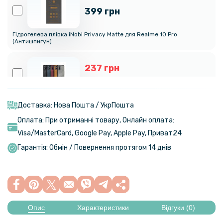
399 грн
Гідрогелева плівка iNobi Privacy Matte для Realme 10 Pro
(Антишпигун)
237 грн
279 грн
Шкіряний чохол - накладка Fanoya для Realme 10 Pro 5G
Доставка: Нова Пошта / УкрПошта
Оплата: При отриманні товару, Онлайн оплата:
189 грн
Visa/MasterСard, Google Pay, Apple Pay, Приват24
299 грн
Гарантія: Обмін / Повернення протягом 14 днів
Чохол Auto Focus 360 Rotating Ring для Realme 10 Pro 5G
169 грн
269 грн
Опис
Характеристики
Відгуки (0)
Чохол C-KU Auto Focus Ultimate Experience для Realme 10 Pro 5G