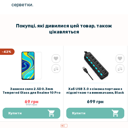
серветки.
Покупці, які дивилися цей товар, також
цікавляться
-42%
Захисне скло 2.5D 0.3mm
Хаб USB 3.0 з сімома портами з
Tempered Glass для Realme 10 Pro
підсвіткою та вимикачами, Black
69 грн
699 грн
119 грн
Купити
Купити