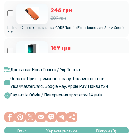
246 грн
289 грн
Шкіряний чохол - накладка CODE Tactile Experience для Sony Xperia
5 V
169 грн
199 грн
Захисне скло Privacy Full Screen для Sony Xperia 5 V, Black
Доставка: Нова Пошта / УкрПошта
Оплата: При отриманні товару, Онлайн оплата:
169 грн
Visa/MasterСard, Google Pay, Apple Pay, Приват24
199 грн
Гарантія: Обмін / Повернення протягом 14 днів
Прозорий силіконовий чохол для Sony Xperia 5 V
101 грн
119 грн
Опис
Характеристики
Відгуки (0)
Захисне скло на задню камеру для Sony Xperia 5 V