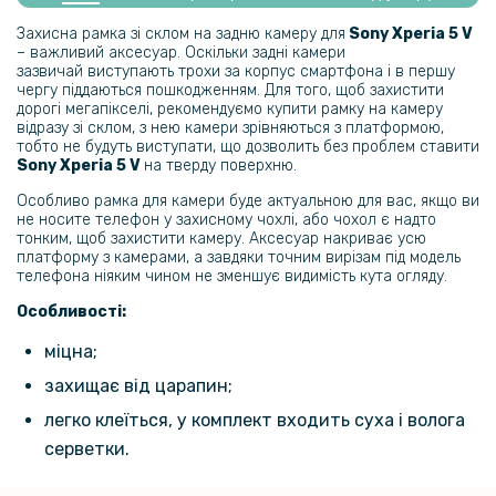
Захисна рамка зі склом на задню камеру для
Sony Xperia 5 V
– важливий аксесуар. Оскільки задні камери
зазвичай виступають трохи за корпус смартфона і в першу
чергу піддаються пошкодженням. Для того, щоб захистити
дорогі мегапікселі, рекомендуємо купити рамку на камеру
відразу зі склом, з нею камери зрівняються з платформою,
тобто не будуть виступати, що дозволить без проблем ставити
Sony Xperia 5 V
на тверду поверхню.
Особливо рамка для камери буде актуальною для вас, якщо ви
не носите телефон у захисному чохлі, або чохол є надто
тонким, щоб захистити камеру. Аксесуар накриває усю
платформу з камерами, а завдяки точним вирізам під модель
телефона ніяким чином не зменшує видимість кута огляду.
Особливості:
міцна;
захищає від царапин;
легко клеїться, у комплект входить суха і волога
серветки.