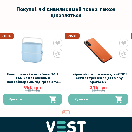
Покупці, які дивилися цей товар, також
цікавляться
-15%
-15%
Електричний ланч-бокс JAU
Шкіряний чохол - накладка CODE
KANG з металевими
Tactile Experience для Sony
контейнерами, підігрівом та
Xperia 5 V
герметизацією, Blue
980 грн
246 грн
1 159 грн
289 грн
Купити
Купити