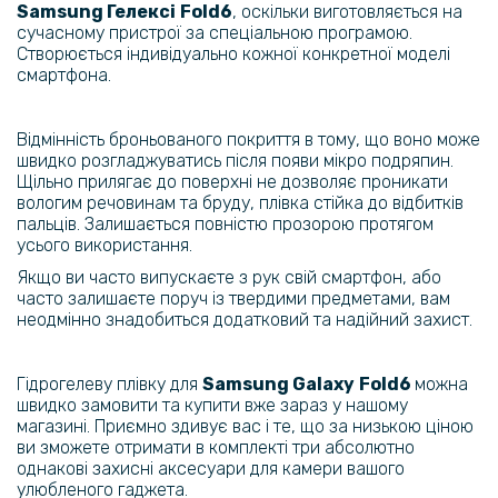
Samsung Гелексі
Fold6​
, оскільки виготовляється на
сучасному пристрої за спеціальною програмою.
764 грн
Створюється індивідуально кожної конкретної моделі
смартфона.
899 грн
Чохол-гаманець Lingge для Samsung Galaxy Fold6
Відмінність броньованого покриття в тому, що воно може
швидко розгладжуватись після появи мікро подряпин.
424 грн
Щільно прилягає до поверхні не дозволяє проникати
499 грн
вологим речовинам та бруду, плівка стійка до відбитків
пальців. Залишається повністю прозорою протягом
Чохол книжка CaseMe Leather Magnet Case для Samsung Galaxy
усього використання.
Fold6
Якщо ви часто випускаєте з рук свій смартфон, або
часто залишаєте поруч із твердими предметами, вам
неодмінно знадобиться додатковий та надійний захист.
399 грн
Шкіряний чохол - накладка CODE Tactile Experience для Samsung
Гідрогелеву плівку для
Samsung Galaxy
Fold6​
можна
Galaxy Fold6
швидко замовити та купити вже зараз у нашому
магазині. Приємно здивує вас і те, що за низькою ціною
ви зможете отримати в комплекті три абсолютно
1 699 грн
однакові захисні аксесуари для камери вашого
улюбленого гаджета.