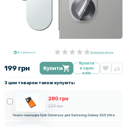
В наявності
Залишити відгук
Купити
199 грн
Купити
в один
клік
З цим товаром також купують:
280 грн
329 грн
Чохол-накладка Epik Generous для Samsung Galaxy S23 Ultra