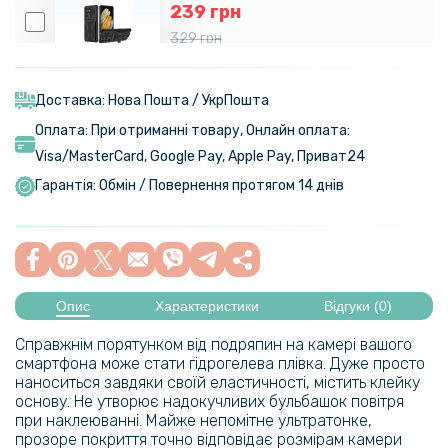
239 грн
329 грн
Чохол-накладка Armor Case with Card Slot для Samsung Galaxy
S23 Ultra
Доставка: Нова Пошта / УкрПошта
Оплата: При отриманні товару, Онлайн оплата:
469 грн
Visa/MasterСard, Google Pay, Apple Pay, Приват24
Гарантія: Обмін / Повернення протягом 14 днів
Чохол GKK Leather Soft Shell для Samsung S23 Ultra
892 грн
1 049 грн
Опис
Характеристики
Відгуки (0)
Протиударний чохол XUNDD для Samsung Galaxy Fold6, Black
Справжнім порятунком від подряпин на камері вашого
смартфона може стати гідрогелева плівка. Дуже просто
399 грн
наноситься завдяки своїй еластичності, містить клейку
основу. Не утворює надокучливих бульбашок повітря
при наклеюванні. Майже непомітне ультратонке,
Чохол-накладка Omeve Shockproof Military для Samsung Galaxy
Fold6
прозоре покриття точно відповідає розмірам камери