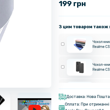
199 грн
З цим товаром також
Чохол кни
Realme C
Чохол-книж
Realme C
Чохол книж
Realme C6
Доставка: Нова Пошта
Оплата: При отриманні 