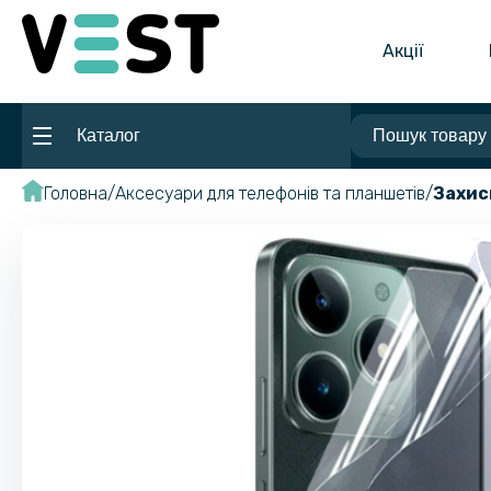
Акції
Каталог
Головна
Аксесуари для телефонів та планшетів
Захис