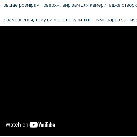
повідає розмірам поверхні, вирізам для камери, адже створ
ьне замовлення, тому ви можете купити її прямо зараз за низ