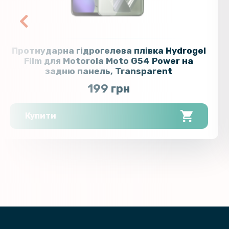
Протиударна гідрогелева плівка Hydrogel
Film для Motorola Moto G54 Power​​​​ на
задню панель, Transparent
199 грн
Купити