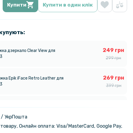
Купити
Купити в один клік
 купують:
249 грн
жка дзеркало Clear View для
33
299 грн
269 грн
ка Epik iFace Retro Leather для
33
399 грн
339 грн
ка Epik iFace Retro Leather для
1 / C63 4G
399 грн
 / УкрПошта
товару, Онлайн оплата: Visa/MasterСard, Google Pay,