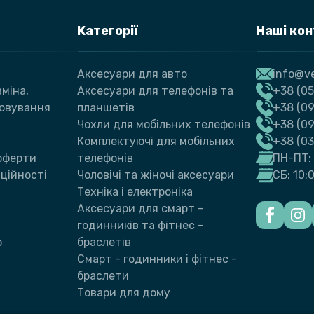
Категорії
Наші ко
Аксесуари для авто
info@ve
міна,
Аксесуари для телефонів та
+38 (05
говування
планшетів
+38 (09
Чохли для мобільних телефонів
+38 (0
Комплектуючі для мобільних
+38 (0
 оферти
телефонів
ПН-ПТ: 
ційності
Чоловічі та жіночі аксесуари
СБ: 10:
Техніка і електроніка
Аксесуари для смарт -
годинників та фітнес -
ю
браслетів
Смарт - годинники і фітнес -
браслети
Товари для дому