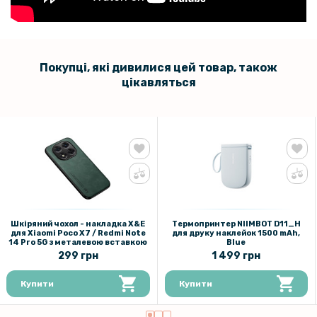
Покупці, які дивилися цей товар, також
цікавляться
Шкіряний чохол - накладка X&E
Термопринтер NIIMBOT D11_H
для Xiaomi Poco X7 / Redmi Note
для друку наклейок 1500 mAh,
14 Pro 5G з металевою вставкою
Blue
299 грн
1 499 грн
Купити
Купити