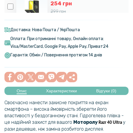
254 грн
299 грн
Чохол-накладка TPU Color Matte Ring для Motorola Edge 40 Pro​
Доставка: Нова Пошта / УкрПошта
309 грн
Оплата: При отриманні товару, Онлайн оплата:
439 грн
Visa/MasterСard, Google Pay, Apple Pay, Приват24
Чохол-книжка Carbon Fiber Texture для Motorola Edge 40 Pro
Гарантія: Обмін / Повернення протягом 14 днів
509 грн
599 грн
Чохол-накладка Omeve Flip Case для Motorola Razr 40 Ultra
Опис
Характеристики
Відгуки (0)
Своєчасно нанести захисне покриття на екран
смартфона – висока ймовірність зберегти його
властивості у бездоганному стані. Гідрогелева плівка -
це надійний захист для вашого
Моторолу
у
Razr 40 Ultra
рази дешевше, ніж заміна розбитого дисплея.