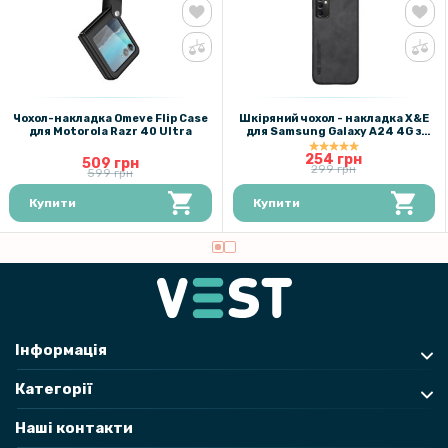
Чохол-накладка Omeve Flip Case
Шкіряний чохол - накладка X&E
для Motorola Razr 40 Ultra
для Samsung Galaxy A24 4G з
металевою вставкою
254 грн
509 грн
299 грн
599 грн
Купити
Купити
Інформація
Категорії
Наші контакти