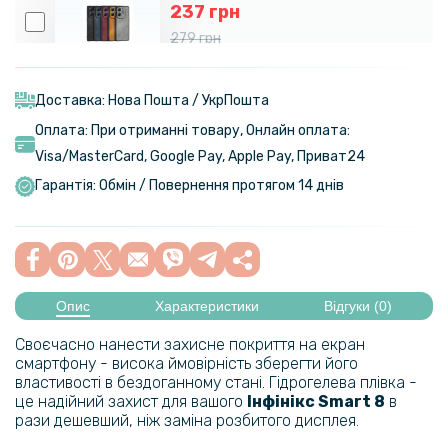
237 грн
279 грн
Шкіряний чохол - накладка Fanoya для Infinix Hot 40i / Smart 8
Доставка: Нова Пошта / УкрПошта
Оплата: При отриманні товару, Онлайн оплата:
Visa/MasterСard, Google Pay, Apple Pay, Приват24
Гарантія: Обмін / Повернення протягом 14 днів
Опис
Характеристики
Відгуки (0)
Своєчасно нанести захисне покриття на екран
смартфону - висока ймовірність зберегти його
властивості в бездоганному стані. Гідрогелева плівка -
це надійний захист для вашого
Інфінікс
Smart 8
в
рази дешевший, ніж заміна розбитого дисплея.