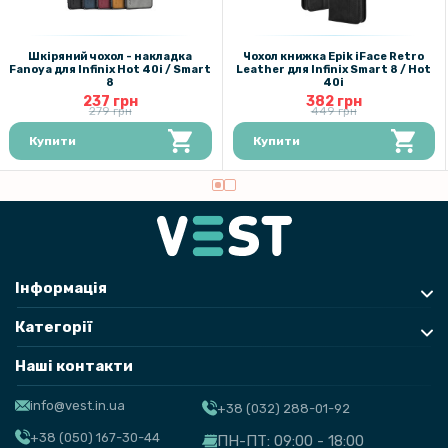
Шкіряний чохол - накладка
Чохол книжка Epik iFace Retro
Fanoya для Infinix Hot 40i / Smart
Leather для Infinix Smart 8 / Hot
8
40i
237 грн
382 грн
279 грн
449 грн
Купити
Купити
Інформація
Категорії
Наші контакти
info@vest.in.ua
+38 (032) 288-01-92
+38 (050) 167-30-44
ПН-ПТ: 09:00 - 18:00