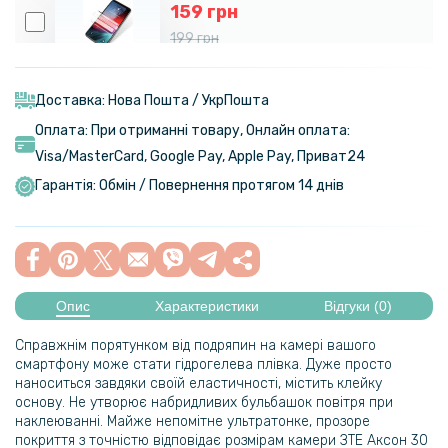
159 грн
199 грн
Протиударна гідрогелева плівка Hydrogel Film для Xiaomi Redmi
Note 10, Transparent
Доставка: Нова Пошта / УкрПошта
Оплата: При отриманні товару, Онлайн оплата:
Visa/MasterСard, Google Pay, Apple Pay, Приват24
Гарантія: Обмін / Повернення протягом 14 днів
Опис
Характеристики
Відгуки (0)
Справжнім порятунком від подряпин на камері вашого
смартфону може стати гідрогелева плівка. Дуже просто
наноситься завдяки своїй еластичності, містить клейку
основу. Не утворює набридливих бульбашок повітря при
наклеюванні. Майже непомітне ультратонке, прозоре
покриття з точністю відповідає розмірам камери ЗТЕ Аксон 30