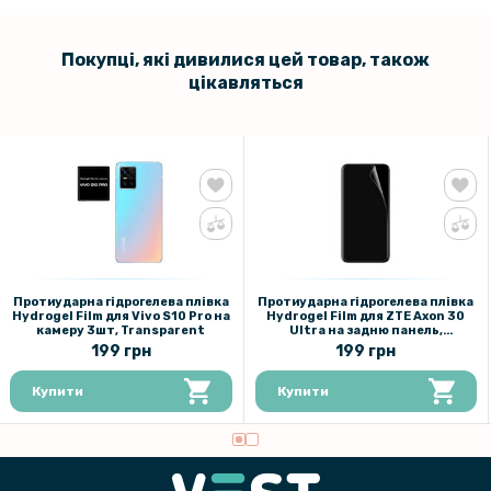
Покупці, які дивилися цей товар, також
цікавляться
Протиударна гідрогелева плівка
Протиударна гідрогелева плівка
Hydrogel Film для Vivo S10 Pro на
Hydrogel Film для ZTE Axon 30
камеру 3шт, Transparent
Ultra на задню панель,
Transparent
199 грн
199 грн
Купити
Купити