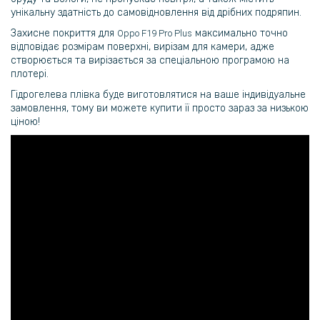
унікальну здатність до самовідновлення від дрібних подряпин.
Захисне покриття для
максимально точно
Oppo F19 Pro Plus
відповідає розмірам поверхні, вирізам для камери, адже
створюється та вирізається за спеціальною програмою на
плотері.
Гідрогелева плівка буде виготовлятися на ваше індивідуальне
замовлення, тому ви можете купити її просто зараз за низькою
ціною!