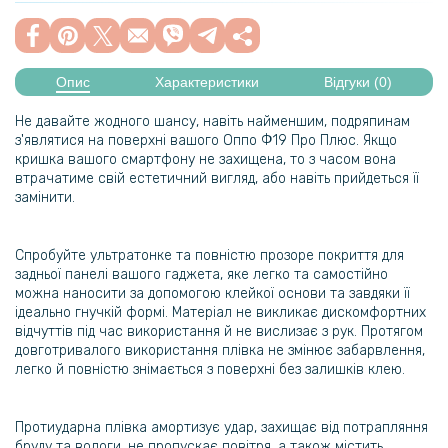
Опис
Характеристики
Відгуки (0)
Не давайте жодного шансу, навіть найменшим, подряпинам
з'являтися на поверхні вашого Оппо Ф19 Про Плюс
. Якщо
кришка вашого смартфону не захищена, то з часом вона
втрачатиме свій естетичний вигляд, або навіть прийдеться її
замінити.
Спробуйте ультратонке та повністю прозоре покриття для
задньої панелі вашого гаджета, яке легко та самостійно
можна наносити за допомогою клейкої основи та завдяки її
ідеально гнучкій формі. Матеріал не викликає дискомфортних
відчуттів під час використання й не вислизає з рук. Протягом
довготривалого використання плівка не змінює забарвлення,
легко й повністю знімається з поверхні без залишків клею.
Протиударна плівка амортизує удар, захищає від потрапляння
бруду та вологи, не пропускає повітря, а також містить