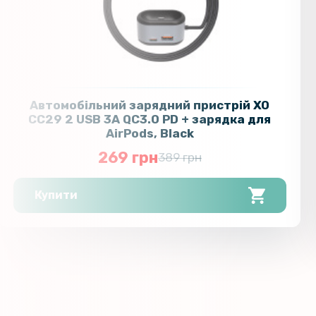
Автомобільний зарядний пристрій XO
CC29 2 USB 3A QC3.0 PD + зарядка для
AirPods, Black
269 грн
389 грн
Купити