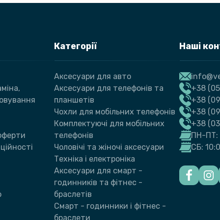
Категорії
Наші ко
Аксесуари для авто
info@ve
міна,
Аксесуари для телефонів та
+38 (05
говування
планшетів
+38 (09
Чохли для мобільних телефонів
+38 (0
Комплектуючі для мобільних
+38 (0
 оферти
телефонів
ПН-ПТ: 
ційності
Чоловічі та жіночі аксесуари
СБ: 10:
Техніка і електроніка
Аксесуари для смарт -
годинників та фітнес -
ю
браслетів
Смарт - годинники і фітнес -
браслети