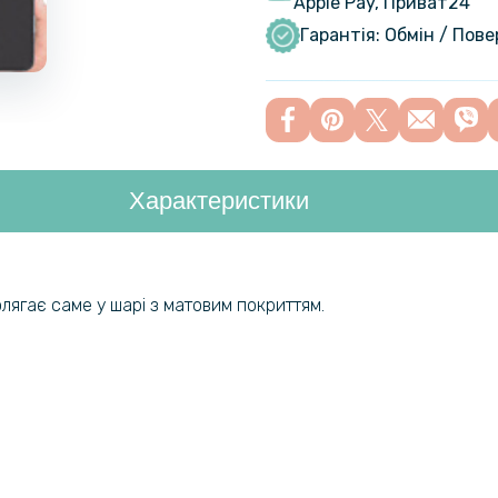
Apple Pay, Приват24
Захисне ск
Black
Гарантія: Обмін / Пов
Протиудар
Film для X
Характеристики
Протиудар
Film для X
Transpare
Протиудар
полягає саме у шарі з матовим покриттям.
Film для X
панель, Tr
Протиудар
Film для X
панель, Tr