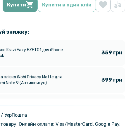
Купити
Купити в один клік
уй знижку:
ло Krazi Eazy EZFT01 для iPhone
359 грн
ck
а плівка iNobi Privacy Matte для
399 грн
dmi Note 9 (Антишпигун)
79 грн
івка Ceramics Full coverage film
iPhone XS MAX / 11 Pro MAX Black
119 грн
 / УкрПошта
товару, Онлайн оплата: Visa/MasterСard, Google Pay,
239 грн