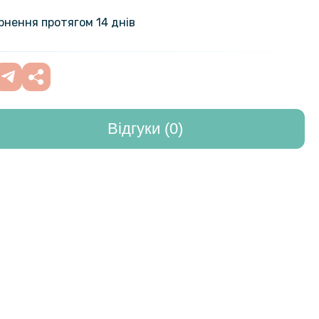
ло Krazi 5D для iPhone XS Max
299 грн
ернення протягом 14 днів
159 грн
на гідрогелева плівка Hydrogel
iaomi Redmi Note 9, Transparent
199 грн
Відгуки (0)
на гідрогелева плівка Hydrogel
159 грн
iaomi Redmi Note 9 на камеру 3шт,
199 грн
nt
на гідрогелева плівка Hydrogel
159 грн
iaomi Redmi Note 9 на задню
199 грн
ansparent
на гідрогелева плівка Hydrogel
159 грн
iaomi Redmi Note 9 4G на задню
199 грн
ansparent