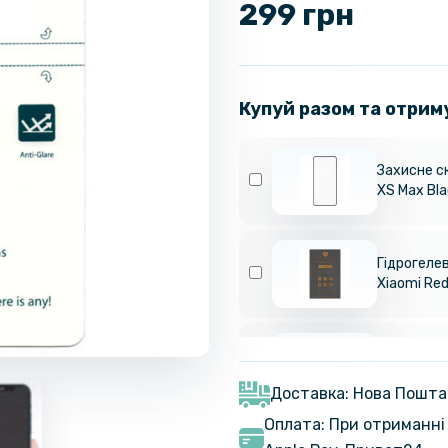
299 грн
Купуй разом та отрим
Захисне ск
XS Max Bla
Гідрогелев
Xiaomi Re
Захисна пл
для Apple 
Доставка: Нова Пошта
Оплата: При отриманні 