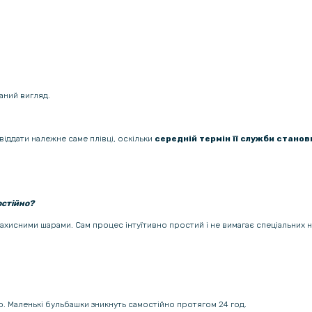
Гідрогелев
Redmi Not
Гідрогелев
Redmi Not
аний вигляд.
Протиудар
віддати належне саме плівці, оскільки
середній термін її служби станови
Film для X
Transpare
остійно?
Захисне с
камеру для
 захисними шарами. Сам процес інтуїтивно простий і не вимагає спеціальних 
ою. Маленькі бульбашки зникнуть самостійно протягом 24 год.