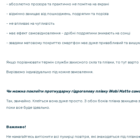
- абсолютно прозора та практично не помітна на екрані
- відмінно захищає від пошкоджень, подряпин та порізів
- не впливає на чутливість
- має ефект самовідновлення - дрібні подряпини зникають на сонці
- завдяки матовому покриттю смартфон має дуже привабливий та вишук
Якщо порівнювати термін служби захисного скла та плівки, то тут варто 
Вирізаємо індивідуально під кожне замовлення.
Чи можна поклеїти протиударну гідрогелеву плівку iNobi Matte сам
Так, звичайно. Клеїться вона дуже просто. З обох боків плівка захищена
поки все буде ідеально.
Важливо!
Не намагайтесь витіснити всі пухирці повітря, які знаходяться під плівк