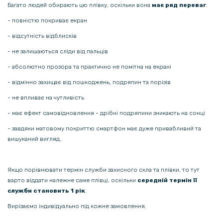
149 грн
Багато людей обирають цю плівку, оскільки вона
має ряд переваг
:
239 грн
- повністю покриває екран
Чохол-накладка Epik Generous для Samsung Galaxy A22 5G
- відсутність відблисків
- не залишаються сліди від пальців
149 грн
- абсолютно прозора та практично не помітна на екрані
239 грн
- відмінно захищає від пошкоджень, подряпин та порізів
Чохол-накладка Epik Generous для Huawei Nova 9 / Honor 50
- не впливає на чутливість
- має ефект самовідновлення - дрібні подряпини зникають на сонці
149 грн
- завдяки матовому покриттю смартфон має дуже привабливий та
239 грн
вишуканий вигляд.
Чохол-накладка Epik Generous для Huawei Nova 8i / Honor 50 Lite
Якщо порівнювати термін служби захисного скла та плівки, то тут
189 грн
варто віддати належне саме плівці, оскільки
середній термін її
239 грн
служби становить 1 рік
.
Чохол-накладка Epik Generous для Xiaomi Redmi K50 / Redmi K50
Вирізаємо індивідуально під кожне замовлення.
Pro