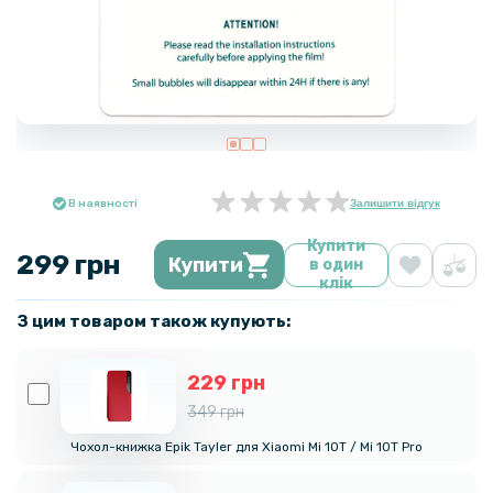
В наявності
Залишити відгук
Купити
299 грн
Купити
в один
клік
З цим товаром також купують:
229 грн
349 грн
Чохол-книжка Epik Tayler для Xiaomi Mi 10T / Mi 10T Pro