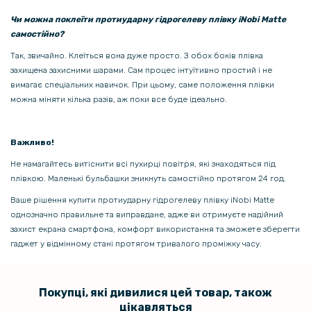
203 грн
Чи можна поклеїти протиударну гідрогелеву плівку iNobi Matte
самостійно?
239 грн
Так, звичайно. Клеїться вона дуже просто. З обох боків плівка
Чохол-накладка Epik Generous для Xiaomi Redmi 10c
захищена захисними шарами. Сам процес інтуїтивно простий і не
вимагає спеціальних навичок. При цьому, саме положення плівки
можна міняти кілька разів, аж поки все буде ідеально.
Важливо!
Не намагайтесь витіснити всі пухирці повітря, які знаходяться під
плівкою. Маленькі бульбашки зникнуть самостійно протягом 24 год.
Ваше рішення купити протиударну гідрогелеву плівку iNobi Matte
однозначно правильне та виправдане, адже ви отримуєте надійний
захист екрана смартфона, комфорт використання та зможете зберегти
гаджет у відмінному стані протягом тривалого проміжку часу.
Покупці, які дивилися цей товар, також
цікавляться