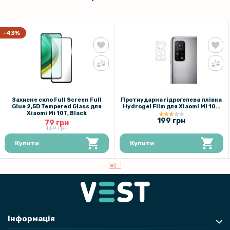
-43%
Захисне скло Full Screen Full
Протиударна гідрогелева плівка
Glue 2,5D Tempered Glass для
Hydrogel Film для Xiaomi Mi 10T
Xiaomi Mi 10T, Black
5G на камеру 3шт, Transparent
199 грн
79 грн
139 грн
Купити
Купити
Інформація