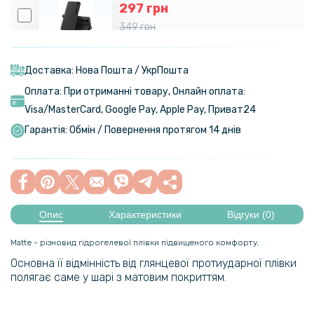
297 грн
349 грн
Чохол-книжка Epik Tayler для Xiaomi Poco F4 GT
Доставка: Нова Пошта / УкрПошта
129 грн
Оплата: При отриманні товару, Онлайн оплата:
239 грн
Visa/MasterСard, Google Pay, Apple Pay, Приват24
Чохол-накладка Epik Generous для Oppo A55 5G
Гарантія: Обмін / Повернення протягом 14 днів
199 грн
239 грн
Чохол-накладка Epik Generous для Realme 9i
Опис
Характеристики
Відгуки (0)
199 грн
Matte - різновид гідрогелевої плівки підвищеного комфорту.
Основна її відмінність від глянцевої протиударної плівки
239 грн
полягає саме у шарі з матовим покриттям.
Чохол-накладка Epik Generous для Xiaomi Redmi Note 11 / 11s 4G