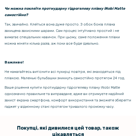
Чи можна поклеїти протиударну гідрогелеву плівку iNobi Matte
самостійно?
Так, звичайно. Клеїться вона дуже просто. З обох боків плівка
захищена захисними шарами. Сам процес інтуїтивно простий і не
вимагає спеціальних навичок. При цьому, саме положення плівки
можна міняти кілька разів, аж поки все буде ідеально.
Важливо!
Не намагайтесь витіснити всі пухирці повітря, які знаходяться під
плівкою. Маленькі бульбашки зникнуть самостійно протягом 24 год.
Ваше рішення купити протиударну гідрогелеву плівку iNobi Matte
однозначно правильне та виправдане, адже ви отримуєте надійний
захист екрана смартфона, комфорт використання та зможете зберегти
гаджет у відмінному стані протягом тривалого проміжку часу.
Покупці, які дивилися цей товар, також
цікавляться