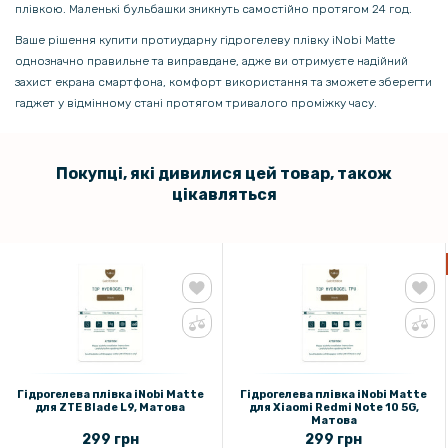
плівкою. Маленькі бульбашки зникнуть самостійно протягом 24 год.
Ваше рішення купити протиударну гідрогелеву плівку iNobi Matte
однозначно правильне та виправдане, адже ви отримуєте надійний
захист екрана смартфона, комфорт використання та зможете зберегти
гаджет у відмінному стані протягом тривалого проміжку часу.
Покупці, які дивилися цей товар, також
цікавляться
Гідрогелева плівка iNobi Matte
Гідрогелева плівка iNobi Matte
для ZTE Blade L9, Матова
для Xiaomi Redmi Note 10 5G,
Матова
299 грн
299 грн