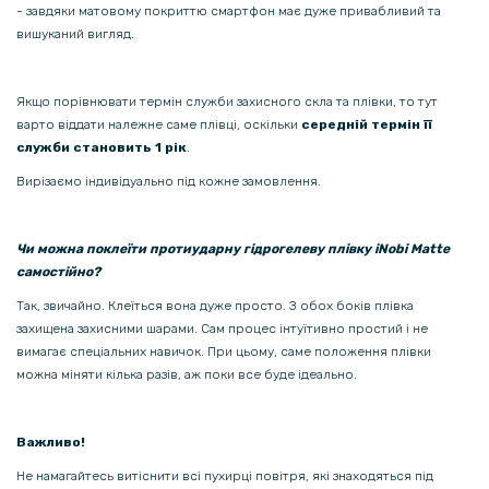
- завдяки матовому покриттю смартфон має дуже привабливий та
вишуканий вигляд.
Якщо порівнювати термін служби захисного скла та плівки, то тут
варто віддати належне саме плівці, оскільки
середній термін її
служби становить 1 рік
.
Вирізаємо індивідуально під кожне замовлення.
Чи можна поклеїти протиударну гідрогелеву плівку iNobi Matte
самостійно?
Так, звичайно. Клеїться вона дуже просто. З обох боків плівка
захищена захисними шарами. Сам процес інтуїтивно простий і не
вимагає спеціальних навичок. При цьому, саме положення плівки
можна міняти кілька разів, аж поки все буде ідеально.
Важливо!
Не намагайтесь витіснити всі пухирці повітря, які знаходяться під