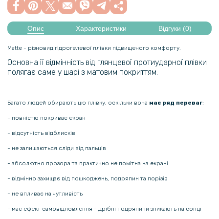
Опис
Характеристики
Відгуки (0)
Matte - різновид гідрогелевої плівки підвищеного комфорту.
Основна її відмінність від глянцевої протиударної плівки
полягає саме у шарі з матовим покриттям.
Багато людей обирають цю плівку, оскільки вона
має ряд переваг
:
- повністю покриває екран
- відсутність відблисків
- не залишаються сліди від пальців
- абсолютно прозора та практично не помітна на екрані
- відмінно захищає від пошкоджень, подряпин та порізів
- не впливає на чутливість
- має ефект самовідновлення - дрібні подряпини зникають на сонці