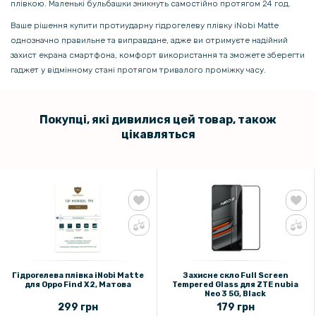
плівкою. Маленькі бульбашки зникнуть самостійно протягом 24 год.
Ваше рішення купити протиударну гідрогелеву плівку iNobi Matte
однозначно правильне та виправдане, адже ви отримуєте надійний
захист екрана смартфона, комфорт використання та зможете зберегти
гаджет у відмінному стані протягом тривалого проміжку часу.
Покупці, які дивилися цей товар, також
цікавляться
Гідрогелева плівка iNobi Matte
Захисне скло Full Screen
для Oppo Find X2, Матова
Tempered Glass для ZTE nubia
Neo 3 5G, Black
299 грн
179 грн