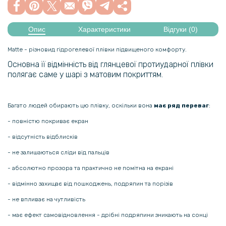
Опис
Характеристики
Відгуки (0)
Matte - різновид гідрогелевої плівки підвищеного комфорту.
Основна її відмінність від глянцевої протиударної плівки
полягає саме у шарі з матовим покриттям.
Багато людей обирають цю плівку, оскільки вона
має ряд переваг
:
- повністю покриває екран
- відсутність відблисків
- не залишаються сліди від пальців
- абсолютно прозора та практично не помітна на екрані
- відмінно захищає від пошкоджень, подряпин та порізів
- не впливає на чутливість
- має ефект самовідновлення - дрібні подряпини зникають на сонці