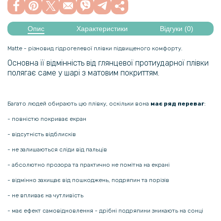
Опис
Характеристики
Відгуки (0)
Matte - різновид гідрогелевої плівки підвищеного комфорту.
Основна її відмінність від глянцевої протиударної плівки
полягає саме у шарі з матовим покриттям.
Багато людей обирають цю плівку, оскільки вона
має ряд переваг
:
- повністю покриває екран
- відсутність відблисків
- не залишаються сліди від пальців
- абсолютно прозора та практично не помітна на екрані
- відмінно захищає від пошкоджень, подряпин та порізів
- не впливає на чутливість
- має ефект самовідновлення - дрібні подряпини зникають на сонці