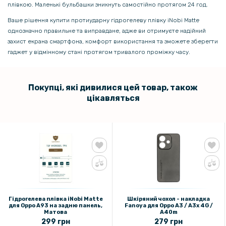
плівкою. Маленькі бульбашки зникнуть самостійно протягом 24 год.
Ваше рішення купити протиударну гідрогелеву плівку iNobi Matte
однозначно правильне та виправдане, адже ви отримуєте надійний
захист екрана смартфона, комфорт використання та зможете зберегти
гаджет у відмінному стані протягом тривалого проміжку часу.
Покупці, які дивилися цей товар, також
цікавляться
Гідрогелева плівка iNobi Matte
Шкіряний чохол - накладка
для Oppo A93 на задню панель,
Fanoya для Oppo A3 / A3x 4G /
Матова
A40m
299 грн
279 грн