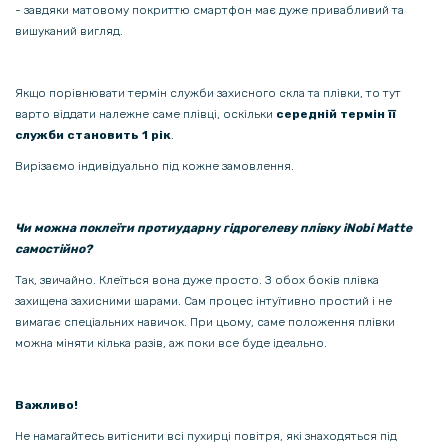
- завдяки матовому покриттю смартфон має дуже привабливий та
вишуканий вигляд.
Якщо порівнювати термін служби захисного скла та плівки, то тут
варто віддати належне саме плівці, оскільки
середній термін її
служби становить 1 рік
.
Вирізаємо індивідуально під кожне замовлення.
Чи можна поклеїти протиударну гідрогелеву плівку iNobi Matte
самостійно?
Так, звичайно. Клеїться вона дуже просто. З обох боків плівка
захищена захисними шарами. Сам процес інтуїтивно простий і не
вимагає спеціальних навичок. При цьому, саме положення плівки
можна міняти кілька разів, аж поки все буде ідеально.
Важливо!
Не намагайтесь витіснити всі пухирці повітря, які знаходяться під