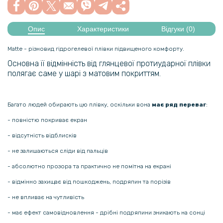
Опис
Характеристики
Відгуки (0)
Matte - різновид гідрогелевої плівки підвищеного комфорту.
Основна її відмінність від глянцевої протиударної плівки
полягає саме у шарі з матовим покриттям.
Багато людей обирають цю плівку, оскільки вона
має ряд переваг
:
- повністю покриває екран
- відсутність відблисків
- не залишаються сліди від пальців
- абсолютно прозора та практично не помітна на екрані
- відмінно захищає від пошкоджень, подряпин та порізів
- не впливає на чутливість
- має ефект самовідновлення - дрібні подряпини зникають на сонці