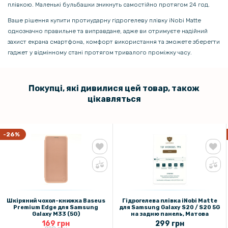
плівкою. Маленькі бульбашки зникнуть самостійно протягом 24 год.
Ваше рішення купити протиударну гідрогелеву плівку iNobi Matte
однозначно правильне та виправдане, адже ви отримуєте надійний
захист екрана смартфона, комфорт використання та зможете зберегти
гаджет у відмінному стані протягом тривалого проміжку часу.
Покупці, які дивилися цей товар, також
цікавляться
-26%
Шкіряний чохол-книжка Baseus
Гідрогелева плівка iNobi Matte
Premium Edge для Samsung
для Samsung Galaxy S20 / S20 5G
Galaxy M33 (5G)
на задню панель, Матова
169 грн
299 грн