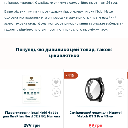
плівкою. Маленькі бульбашки зникнуть самостійно протягом 24 год.
Ваше рішення купити протиударну гідрогелеву плівку iNobi Matte
однозначно правильне та виправдане, адже ви отримуєте надійний
захист екрана смартфона, комфорт використання та зможете зберегти
гаджет у відмінному стані протягом тривалого проміжку часу.
Покупці, які дивилися цей товар, також
цікавляться
-41%
Гідрогелева плівка iNobi Matte
Силіконовий чохол для Huawei
для OnePlus Nord CE 2 5G, Матова
Watch GT 3 Pro 43мм
299 грн
99 грн