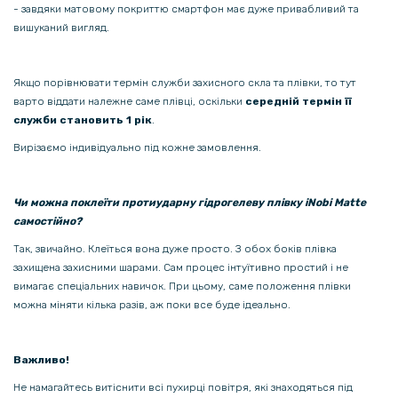
- завдяки матовому покриттю смартфон має дуже привабливий та
вишуканий вигляд.
Якщо порівнювати термін служби захисного скла та плівки, то тут
варто віддати належне саме плівці, оскільки
середній термін її
служби становить 1 рік
.
Вирізаємо індивідуально під кожне замовлення.
Чи можна поклеїти протиударну гідрогелеву плівку iNobi Matte
самостійно?
Так, звичайно. Клеїться вона дуже просто. З обох боків плівка
захищена захисними шарами. Сам процес інтуїтивно простий і не
вимагає спеціальних навичок. При цьому, саме положення плівки
можна міняти кілька разів, аж поки все буде ідеально.
Важливо!
Не намагайтесь витіснити всі пухирці повітря, які знаходяться під