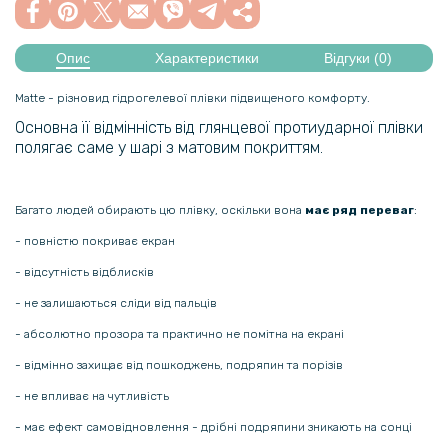
Опис
Характеристики
Відгуки (0)
Matte - різновид гідрогелевої плівки підвищеного комфорту.
Основна її відмінність від глянцевої протиударної плівки
полягає саме у шарі з матовим покриттям.
Багато людей обирають цю плівку, оскільки вона
має ряд переваг
:
- повністю покриває екран
- відсутність відблисків
- не залишаються сліди від пальців
- абсолютно прозора та практично не помітна на екрані
- відмінно захищає від пошкоджень, подряпин та порізів
- не впливає на чутливість
- має ефект самовідновлення - дрібні подряпини зникають на сонці