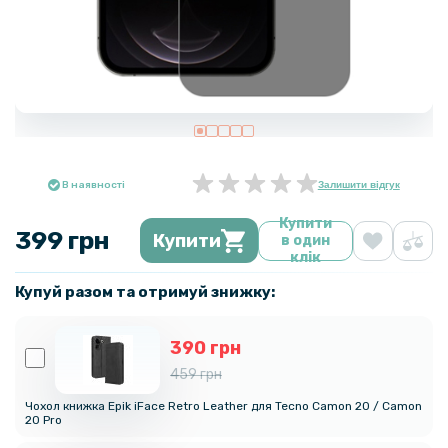
В наявності
Залишити відгук
Купити
399 грн
Купити
в один
клік
Купуй разом та отримуй знижку:
390 грн
459 грн
Чохол книжка Epik iFace Retro Leather для Tecno Camon 20 / Camon
20 Pro