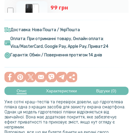
99 грн
179 грн
Прозорий силіконовий чохол для Tecno Pova 3
Доставка: Нова Пошта / УкрПошта
Оплата: При отриманні товару, Онлайн оплата:
199 грн
Visa/MasterСard, Google Pay, Apple Pay, Приват24
349 грн
Гарантія: Обмін / Повернення протягом 14 днів
Чохол книжка Velvet Leather Case для Tecno Pop 7 / 7 Pro
152 грн
179 грн
Опис
Характеристики
Відгуки (0)
Матовий чохол Silicone Matted накладка для Tecno Pop 7 / Pop 7 Pro
Уже сотні краш-тестів та перевірок довели, що гідрогелева
254 грн
плівка одна з кращих засобів для захисту екрана смартфона.
Однак ця модель гідрогелевої плівки відрізняється від
299 грн
звичайної. Вона має додаткове покриття, яке забезпечує
ефект приватності та приховує зміст, якщо кут огляду є
Чохол накладка Ricco Camera Sliding для Tecno Camon 20 / Camon
непрямим.
20 Pro
Відповідно, все що ви будете бачити на екрані свого