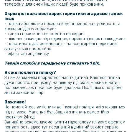
телефону, для очей інших людей буде прихованим.
127 грн
Окрім цієї важливої характеристики згадаємо також
інші:
149 грн
- плівка абсолютно прозора й не впливає на чутливість та
кольоровіддачу зображень
Захисне скло Tempered Glass 0.3mm для Tecno Camon 20 / Camon
20 Pro, Transparent
- тонка і практично не помітна на екрані
- відмінно захищає від подряпин, порізів та інших пошкоджень
- властивість для регенерації - на сонці дрібні подряпини
254 грн
затягуються самостійно
- ефект антивідблиску.
299 грн
Термін служби в середньому становить 1 рік.
Чохол накладка TPU Color Matte Ring для Tecno Camon 20 / Camon
20 Pro
Як же поклеїти плівку?
З цим завданням впорається навіть дитина. Клеїться плівка
дуже просто, при цьому, на відміну від скла, можна міняти її
169 грн
положення, аж поки все буде ідеально. Після цього потрібно
зняти захисний шар.
199 грн
Важливо!
Матовий чохол TPU для Tecno Camon 20 / Camon 20 Pro, Black
Не намагайтесь витіснити всі пухирці повітря, які знаходяться
під плівкою. Маленькі бульбашки зникнуть самостійно
протягом 24год.
195 грн
Звичайно рекомендуємо купити гідрогелеву плівку з ефектом
229 грн
приватності, адже тут поєднаний відмінний захист екрана