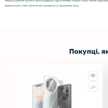
Ваше рішення купити протиударну гідрогелеву плівку iNobi Matte одноз
відмінному стані протягом тривалого проміжку часу.
Покупці, я