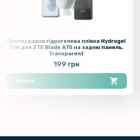
Протиударна гідрогелева плівка Hydrogel
Film для ZTE Blade A75​​​ на задню панель,
Transparent
199 грн
Купити