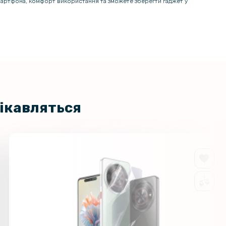
смартфона, комфорт використання та зможете зберегти гаджет у
цікавляться