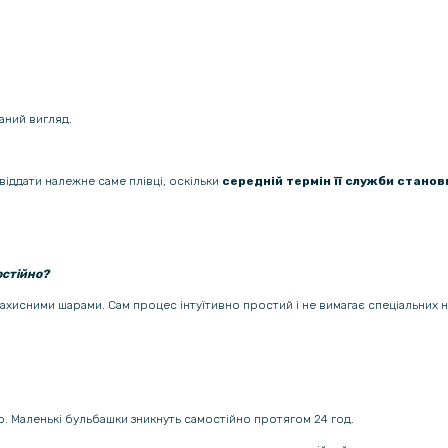
аний вигляд.
віддати належне саме плівці, оскільки
середній термін її служби станови
остійно?
 захисними шарами. Сам процес інтуїтивно простий і не вимагає спеціальних 
ою. Маленькі бульбашки зникнуть самостійно протягом 24 год.