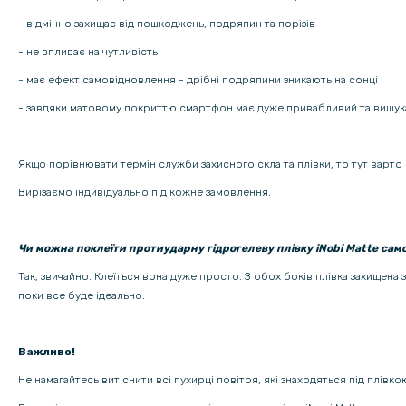
- відмінно захищає від пошкоджень, подряпин та порізів
- не впливає на чутливість
- має ефект самовідновлення - дрібні подряпини зникають на сонці
- завдяки матовому покриттю смартфон має дуже привабливий та вишук
Якщо порівнювати термін служби захисного скла та плівки, то тут варто 
Вирізаємо індивідуально під кожне замовлення.
Чи можна поклеїти протиударну гідрогелеву плівку iNobi Matte сам
Так, звичайно. Клеїться вона дуже просто. З обох боків плівка захищена
поки все буде ідеально.
Важливо!
Не намагайтесь витіснити всі пухирці повітря, які знаходяться під плівк