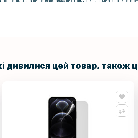
начно правильне та виправдане, адже ви отримуєте надійний захист екрана 
кі дивилися цей товар, також 