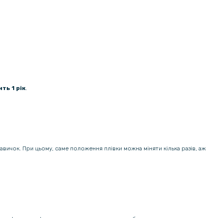
ть 1 рік
.
навичок. При цьому, саме положення плівки можна міняти кілька разів, аж