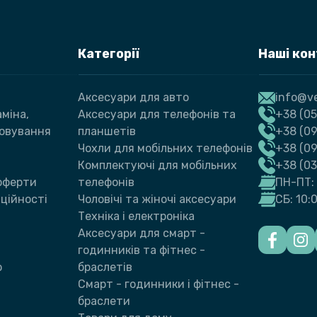
Категорії
Наші ко
Аксесуари для авто
info@ve
міна,
Аксесуари для телефонів та
+38 (05
говування
планшетів
+38 (09
Чохли для мобільних телефонів
+38 (0
Комплектуючі для мобільних
+38 (0
 оферти
телефонів
ПН-ПТ: 
ційності
Чоловічі та жіночі аксесуари
СБ: 10:
Техніка і електроніка
Аксесуари для смарт -
годинників та фітнес -
ю
браслетів
Смарт - годинники і фітнес -
браслети