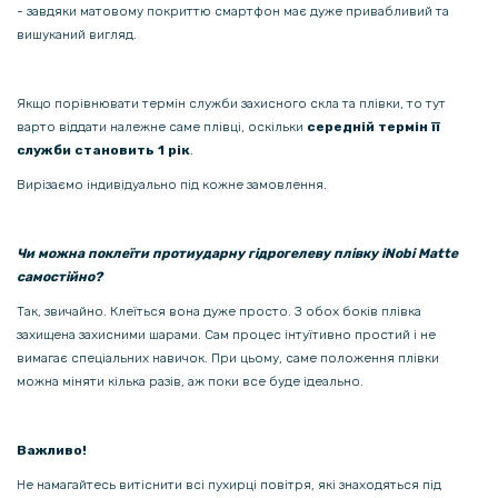
- завдяки матовому покриттю смартфон має дуже привабливий та
вишуканий вигляд.
Якщо порівнювати термін служби захисного скла та плівки, то тут
варто віддати належне саме плівці, оскільки
середній термін її
служби становить 1 рік
.
Вирізаємо індивідуально під кожне замовлення.
Чи можна поклеїти протиударну гідрогелеву плівку iNobi Matte
самостійно?
Так, звичайно. Клеїться вона дуже просто. З обох боків плівка
захищена захисними шарами. Сам процес інтуїтивно простий і не
вимагає спеціальних навичок. При цьому, саме положення плівки
можна міняти кілька разів, аж поки все буде ідеально.
Важливо!
Не намагайтесь витіснити всі пухирці повітря, які знаходяться під