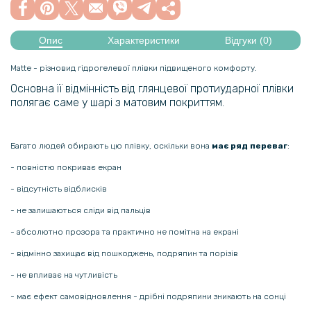
Опис
Характеристики
Відгуки (0)
Matte - різновид гідрогелевої плівки підвищеного комфорту.
Основна її відмінність від глянцевої протиударної плівки
полягає саме у шарі з матовим покриттям.
Багато людей обирають цю плівку, оскільки вона
має ряд переваг
:
- повністю покриває екран
- відсутність відблисків
- не залишаються сліди від пальців
- абсолютно прозора та практично не помітна на екрані
- відмінно захищає від пошкоджень, подряпин та порізів
- не впливає на чутливість
- має ефект самовідновлення - дрібні подряпини зникають на сонці