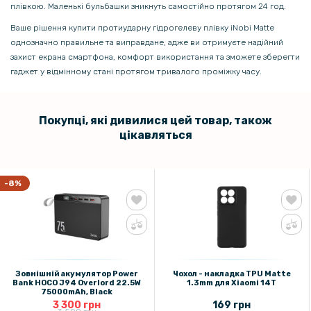
плівкою. Маленькі бульбашки зникнуть самостійно протягом 24 год.
Ваше рішення купити протиударну гідрогелеву плівку iNobi Matte
однозначно правильне та виправдане, адже ви отримуєте надійний
захист екрана смартфона, комфорт використання та зможете зберегти
гаджет у відмінному стані протягом тривалого проміжку часу.
Покупці, які дивилися цей товар, також
цікавляться
-8%
Зовнішній акумулятор Power
Чохол - накладка TPU Matte
Bank HOCO J94 Overlord 22.5W
1.3mm для Xiaomi 14T
75000mAh, Black
3 300 грн
169 грн