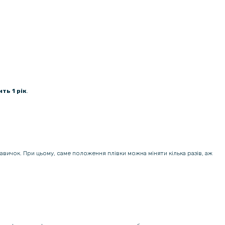
ть 1 рік
.
навичок. При цьому, саме положення плівки можна міняти кілька разів, аж