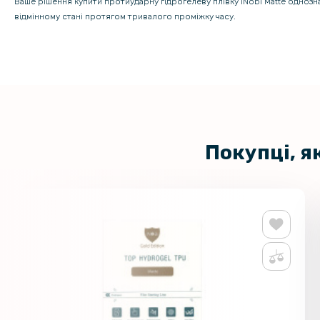
Ваше рішення купити протиударну гідрогелеву плівку iNobi Matte одноз
відмінному стані протягом тривалого проміжку часу.
Покупці, я