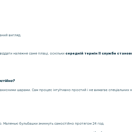
аний вигляд.
віддати належне саме плівці, оскільки
середній термін її служби станови
остійно?
 захисними шарами. Сам процес інтуїтивно простий і не вимагає спеціальних 
ою. Маленькі бульбашки зникнуть самостійно протягом 24 год.