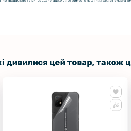
начно правильне та виправдане, адже ви отримуєте надійний захист екрана 
кі дивилися цей товар, також 