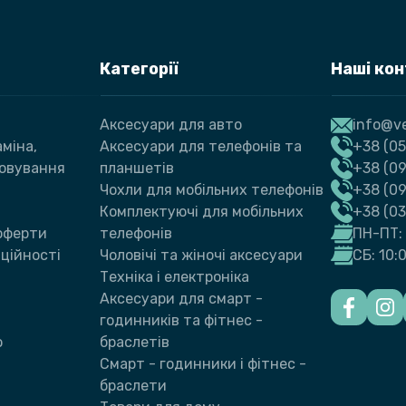
Категорії
Наші ко
Аксесуари для авто
info@ve
міна,
Аксесуари для телефонів та
+38 (05
говування
планшетів
+38 (09
Чохли для мобільних телефонів
+38 (0
Комплектуючі для мобільних
+38 (0
 оферти
телефонів
ПН-ПТ: 
ційності
Чоловічі та жіночі аксесуари
СБ: 10:
Техніка і електроніка
Аксесуари для смарт -
годинників та фітнес -
ю
браслетів
Смарт - годинники і фітнес -
браслети