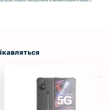
смартфона, комфорт використання та зможете зберегти гаджет у
цікавляться