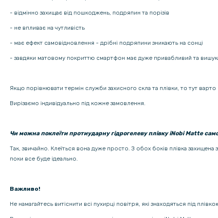
- відмінно захищає від пошкоджень, подряпин та порізів
- не впливає на чутливість
- має ефект самовідновлення - дрібні подряпини зникають на сонці
- завдяки матовому покриттю смартфон має дуже привабливий та вишук
Якщо порівнювати термін служби захисного скла та плівки, то тут варто 
Вирізаємо індивідуально під кожне замовлення.
Чи можна поклеїти протиударну гідрогелеву плівку iNobi Matte сам
Так, звичайно. Клеїться вона дуже просто. З обох боків плівка захищена
поки все буде ідеально.
Важливо!
Не намагайтесь витіснити всі пухирці повітря, які знаходяться під плівк