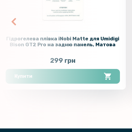
Гідрогелева плівка iNobi Matte для Umidigi
Bison GT2 Pro на задню панель, Матова
299 грн
Купити