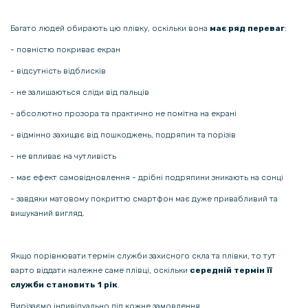
152 грн
Багато людей обирають цю плівку, оскільки вона
має ряд переваг
:
179 грн
- повністю покриває екран
Прозорий силіконовий чохол для Tecno Pova Neo 3
- відсутність відблисків
- не залишаються сліди від пальців
152 грн
179 грн
- абсолютно прозора та практично не помітна на екрані
- відмінно захищає від пошкоджень, подряпин та порізів
Прозорий силіконовий чохол для Tecno Spark Go 2024​
- не впливає на чутливість
161 грн
- має ефект самовідновлення - дрібні подряпини зникають на сонці
189 грн
- завдяки матовому покриттю смартфон має дуже привабливий та
Прозорий силіконовий чохол для Tecno Camon 30 4G / Camon 30
вишуканий вигляд.
5G
Якщо порівнювати термін служби захисного скла та плівки, то тут
237 грн
варто віддати належне саме плівці, оскільки
середній термін її
279 грн
служби становить 1 рік
.
Чохол - накладка Acryl Cooling Armor для Tecno Camon 30 4G /
Вирізаємо індивідуально під кожне замовлення.