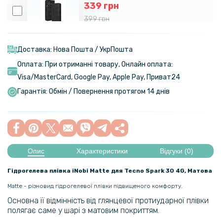
339 грн
399 грн
Чохол-книжка Epik iFace Retro Leather для Tecno Camon 30 4G /
Camon 30 5G
Доставка: Нова Пошта / УкрПошта
Оплата: При отриманні товару, Онлайн оплата:
99 грн
Visa/MasterСard, Google Pay, Apple Pay, Приват24
179 грн
Гарантія: Обмін / Повернення протягом 14 днів
Прозорий силіконовий чохол для Tecno Pova 3
152 грн
179 грн
Опис
Характеристики
Відгуки (0)
Матовий чохол Silicone Matted накладка для Tecno Pop 7 / Pop 7 Pro
Гідрогелева плівка iNobi Matte для Tecno Spark 30 4G, Матова
135 грн
Matte - різновид гідрогелевої плівки підвищеного комфорту.
159 грн
Основна її відмінність від глянцевої протиударної плівки
Матовий чохол-накладка TPU для Tecno Pova Neo 3, Black
полягає саме у шарі з матовим покриттям.