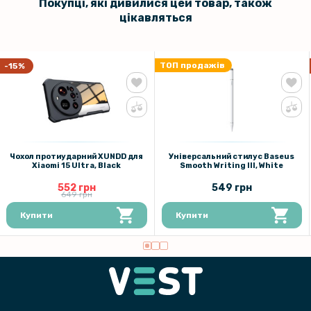
Покупці, які дивилися цей товар, також
цікавляться
ТОП продажів
-15%
Чохол протиударний XUNDD для
Універсальний стилус Baseus
Xiaomi 15 Ultra, Black
Smooth Writing III, White
552 грн
549 грн
649 грн
Купити
Купити