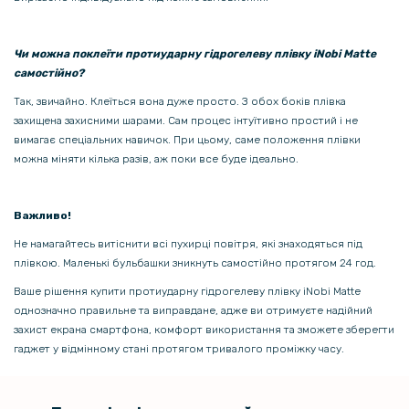
Camon 30 5G з магнітною пластиною, Black
203 грн
Чи можна поклеїти протиударну гідрогелеву плівку iNobi Matte
239 грн
самостійно?
Так, звичайно. Клеїться вона дуже просто. З обох боків плівка
Захисне скло з рамкою CD Pattern для Tecno Pova 6 Neo на задню
камеру
захищена захисними шарами. Сам процес інтуїтивно простий і не
вимагає спеціальних навичок. При цьому, саме положення плівки
можна міняти кілька разів, аж поки все буде ідеально.
Важливо!
Не намагайтесь витіснити всі пухирці повітря, які знаходяться під
плівкою. Маленькі бульбашки зникнуть самостійно протягом 24 год.
Ваше рішення купити протиударну гідрогелеву плівку iNobi Matte
однозначно правильне та виправдане, адже ви отримуєте надійний
захист екрана смартфона, комфорт використання та зможете зберегти
гаджет у відмінному стані протягом тривалого проміжку часу.