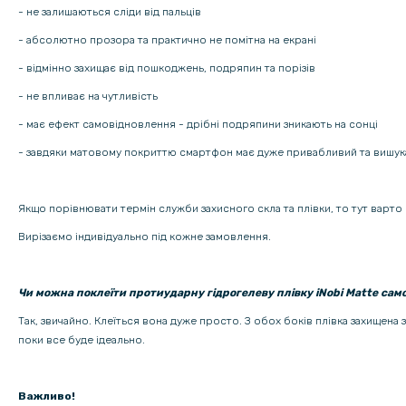
- не залишаються сліди від пальців
- абсолютно прозора та практично не помітна на екрані
- відмінно захищає від пошкоджень, подряпин та порізів
- не впливає на чутливість
- має ефект самовідновлення - дрібні подряпини зникають на сонці
- завдяки матовому покриттю смартфон має дуже привабливий та вишук
Якщо порівнювати термін служби захисного скла та плівки, то тут варто 
Вирізаємо індивідуально під кожне замовлення.
Чи можна поклеїти протиударну гідрогелеву плівку iNobi Matte сам
Так, звичайно. Клеїться вона дуже просто. З обох боків плівка захищена
поки все буде ідеально.
Важливо!