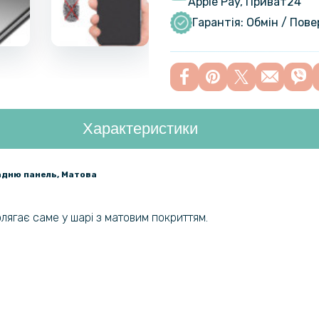
Apple Pay, Приват24
Чохол GKK 
S23 Ultra
Гарантія: Обмін / Пов
Чохол накл
Samsung G
Характеристики
задню панель, Матова
полягає саме у шарі з матовим покриттям.