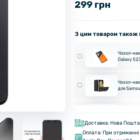
299 грн
З цим товаром також
Чохол-нак
Galaxy S23
Чохол-накл
для Samsu
Чохол-гам
Samsung G
Доставка: Нова Пошта
Оплата: При отриманні 