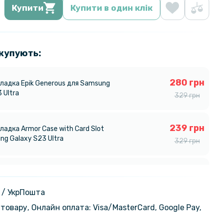
Купити
Купити в один клік
 купують:
280 грн
ладка Epik Generous для Samsung
 Ultra
329 грн
239 грн
адка Armor Case with Card Slot
ng Galaxy S23 Ultra
329 грн
849 грн
анець CaseMe Retro Leather для
alaxy S23 Ultra
999 грн
 / УкрПошта
товару, Онлайн оплата: Visa/MasterСard, Google Pay,