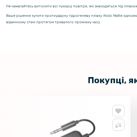
Не намагайтесь витіснити всі пухирці повітря, які знаходяться під плівк
Ваше рішення купити протиударну гідрогелеву плівку iNobi Matte одноз
відмінному стані протягом тривалого проміжку часу.
Покупці, я