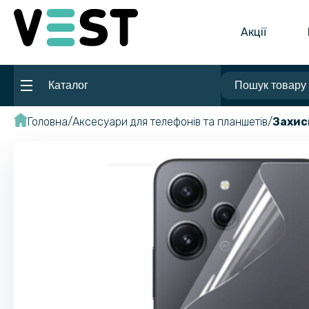
Акції
Каталог
Головна
Аксесуари для телефонів та планшетів
Захис