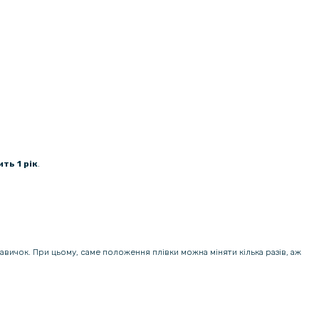
ть 1 рік
.
навичок. При цьому, саме положення плівки можна міняти кілька разів, аж