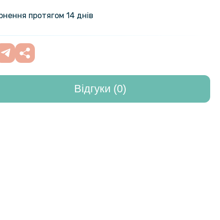
Leather Soft Shell для Samsung
469 грн
ернення протягом 14 днів
149 грн
адка New Textile leather саse для
alaxy A54
239 грн
Відгуки (0)