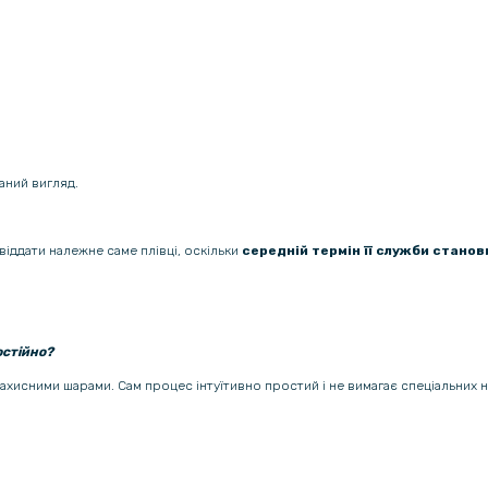
аний вигляд.
віддати належне саме плівці, оскільки
середній термін її служби станови
остійно?
 захисними шарами. Сам процес інтуїтивно простий і не вимагає спеціальних 