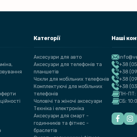
Категорії
Наші ко
Аксесуари для авто
info@ve
міна,
Аксесуари для телефонів та
+38 (05
говування
планшетів
+38 (09
Чохли для мобільних телефонів
+38 (0
Комплектуючі для мобільних
+38 (0
 оферти
телефонів
ПН-ПТ: 
ційності
Чоловічі та жіночі аксесуари
СБ: 10:
Техніка і електроніка
Аксесуари для смарт -
годинників та фітнес -
ю
браслетів