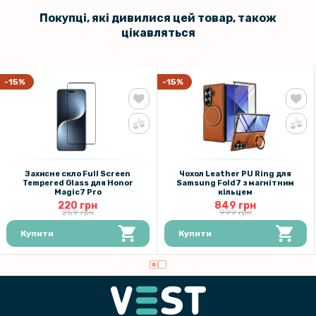
Покупці, які дивилися цей товар, також
цікавляться
-15%
-15%
Захисне скло Full Screen
Чохол Leather PU Ring для
Tempered Glass для Honor
Samsung Fold7 з магнітним
Magic7 Pro
кільцем
220 грн
849 грн
259 грн
999 грн
Купити
Купити