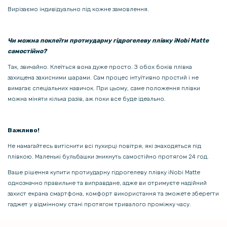
5 / Ace 5 Pro / 13R, Black
Вирізаємо індивідуально під кожне замовлення.
237 грн
279 грн
Чи можна поклеїти протиударну гідрогелеву плівку iNobi Matte
самостійно?
Чохол-накладка Armored Case Sota для OnePlus Ace 5 / Ace 5 Pro /
13R
Так, звичайно. Клеїться вона дуже просто. З обох боків плівка
захищена захисними шарами. Сам процес інтуїтивно простий і не
вимагає спеціальних навичок. При цьому, саме положення плівки
239 грн
можна міняти кілька разів, аж поки все буде ідеально.
299 грн
Чохол Ricco Camera Sliding для Oneplus Ace 5 Ultra / Nord 5 із
захисною шторкою на камеру та металевм кільцем
Важливо!
Не намагайтесь витіснити всі пухирці повітря, які знаходяться під
плівкою. Маленькі бульбашки зникнуть самостійно протягом 24 год.
Ваше рішення купити протиударну гідрогелеву плівку iNobi Matte
однозначно правильне та виправдане, адже ви отримуєте надійний
захист екрана смартфона, комфорт використання та зможете зберегти
гаджет у відмінному стані протягом тривалого проміжку часу.