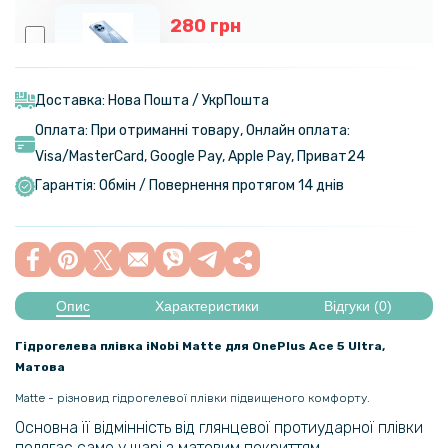
280 грн
329 грн
Чохол - накладка Omeve Crystal Case для OnePlus 13
Доставка: Нова Пошта / УкрПошта
Оплата: При отриманні товару, Онлайн оплата:
594 грн
Visa/MasterСard, Google Pay, Apple Pay, Приват24
699 грн
Гарантія: Обмін / Повернення протягом 14 днів
Чохол - накладка Nillkin Cam Shield Pro для OnePlus 13
577 грн
679 грн
Опис
Характеристики
Відгуки (0)
Чохол - книжка Beauty Case для OnePlus 13 з дзеркалом
Гідрогелева плівка iNobi Matte для OnePlus Ace 5 Ultra​​,
199 грн
Матова
249 грн
Matte - різновид гідрогелевої плівки підвищеного комфорту.
Чохол-накладка TPU Color Matte Case для OnePlus Ace 2 / 11R
Основна її відмінність від глянцевої протиударної плівки
полягає саме у шарі з матовим покриттям.