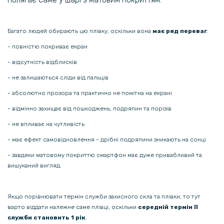
69 грн
119 грн
Багато людей обирають цю плівку, оскільки вона
має ряд переваг
:
Захисне скло 2.5D 0.3mm Tempered Glass для OnePlus Nord N20 SE
- повністю покриває екран
- відсутність відблисків
129 грн
- не залишаються сліди від пальців
199 грн
- абсолютно прозора та практично не помітна на екрані
Захисне скло з рамкою CD Pattern для OnePlus Ace 3V​ 5G на задню
камеру
- відмінно захищає від пошкоджень, подряпин та порізів
- не впливає на чутливість
169 грн
- має ефект самовідновлення - дрібні подряпини зникають на сонці
199 грн
- завдяки матовому покриттю смартфон має дуже привабливий та
Захисна рамка на задню камеру Epik Screen Saver для OnePlus 13
вишуканий вигляд.
169 грн
Якщо порівнювати термін служби захисного скла та плівки, то тут
199 грн
варто віддати належне саме плівці, оскільки
середній термін її
Протиударний чохол - накладка Acryl Armor Shell для OnePlus Ace
служби становить 1 рік
.