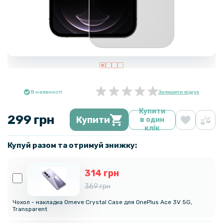
В наявності
Залишити відгук
Купити
299 грн
Купити
в один
клік
Купуй разом та отримуй знижку:
314 грн
369 грн
Чохол - накладка Omeve Crystal Case для OnePlus Ace 3V 5G,
Transparent