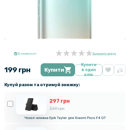
В наявності
Залишити відгук
Купити
199 грн
Купити
в один
клік
Купуй разом та отримуй знижку:
297 грн
349 грн
Чохол-книжка Epik Tayler для Xiaomi Poco F4 GT