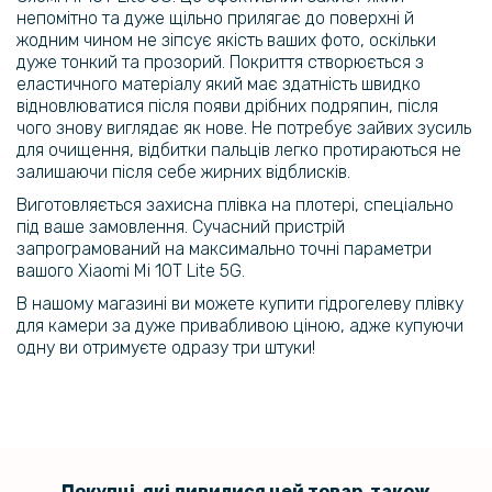
Note 8 Pro на камеру 3шт, Transparent
непомітно та дуже щільно прилягає до поверхні й
жодним чином не зіпсує якість ваших фото, оскільки
159 грн
дуже тонкий та прозорий. Покриття створюється з
еластичного матеріалу який має здатність швидко
199 грн
відновлюватися після появи дрібних подряпин, після
Протиударна гідрогелева плівка Hydrogel Film для Xiaomi Mi 11 Lite,
чого знову виглядає як нове. Не потребує зайвих зусиль
Transparent
для очищення, відбитки пальців легко протираються не
залишаючи після себе жирних відблисків.
159 грн
Виготовляється захисна плівка на плотері, спеціально
під ваше замовлення. Сучасний пристрій
199 грн
запрограмований на максимально точні параметри
Протиударна гідрогелева плівка Hydrogel Film для Xiaomi Mi 11 Lite
вашого Xiaomi Mi 10T Lite 5G.
на задню панель, Transparent
В нашому магазині ви можете купити гідрогелеву плівку
для камери за дуже привабливою ціною, адже купуючи
одну ви отримуєте одразу три штуки!
Покупці, які дивилися цей товар, також