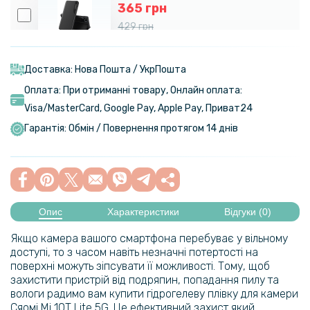
365 грн
429 грн
Чохол-книжка Epik Tayler для Xiaomi Redmi 10c
Доставка: Нова Пошта / УкрПошта
159 грн
Оплата: При отриманні товару, Онлайн оплата:
199 грн
Visa/MasterСard, Google Pay, Apple Pay, Приват24
Протиударна гідрогелева плівка Hydrogel Film для Xiaomi Mi 10T
Гарантія: Обмін / Повернення протягом 14 днів
Lite 5G, Transparent
159 грн
199 грн
Опис
Характеристики
Відгуки (0)
Протиударна гідрогелева плівка Hydrogel Film для Xiaomi Mi 10T
Lite 5G на задню панель, Transparent
Якщо камера вашого смартфона перебуває у вільному
доступі, то з часом навіть незначні потертості на
159 грн
поверхні можуть зіпсувати її можливості. Тому, щоб
199 грн
захистити пристрій від подряпин, попадання пилу та
вологи радимо вам купити гідрогелеву плівку для камери
Протиударна гідрогелева плівка Hydrogel Film для Xiaomi Redmi
Сяомі Mi 10T Lite 5G. Це ефективний захист який