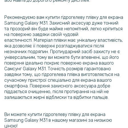
або навіть до дорогого ремонту дисплея.
199 грн
Протиударна гідрогелева плівка Hydrogel Film для Apple iPhone 11,
Transparent
Рекомендуємо вам купити гідрогелеву плівку для екрана
Samsung Galaxy M31. Захисний аксесуар дуже тонкий
та прозорий він буде майже непомітний, легко кріпиться
159 грн
на поверхню завдяки своїй чудовій
199 грн
еластичності.
Матеріал плівки має унікальну властивість,
яка дозволяє її поверхні розгладжуватися після
Протиударна гідрогелева плівка Hydrogel Film для Oppo A53,
незначних подряпин. Протиударний засіб захисту не є
Transparent
універсальним, тому ви можете бути впевнені, що його
поверхня ідеально покриє поверхню екрана вашого
159 грн
Самсунг Galaxy M31. Точність розмірів гарантовано
199 грн
завдяки тому, що гідрогелева плівка виготовляється на
сучасному пристрої спеціально для екрана вашого
Протиударна гідрогелева плівка Hydrogel Film для Samsung Galaxy
смартфона. Поверхня захисного аксесуара добре
A9 2018, Transparent
піддається очищенню, після протирання на ній не
залишаються жирні відблиски та відбитки пальців.
159 грн
199 грн
Ви можете купити гідрогелеву плівку для екрана
Протиударна гідрогелева плівка Hydrogel Film для Samsung Galaxy
Samsung Galaxy M31 в нашому магазині за низькою
A10, Transparent
ціною!