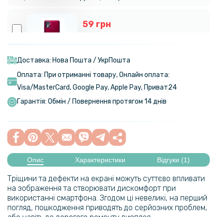
59 грн
129 грн
Захисне скло Tempered Glass 0,3 мм 2.5D на задню камеру для
Samsung Galaxy M31 / M31 Prime
Доставка: Нова Пошта / УкрПошта
Оплата: При отриманні товару, Онлайн оплата:
159 грн
Visa/MasterСard, Google Pay, Apple Pay, Приват24
199 грн
Гарантія: Обмін / Повернення протягом 14 днів
Протиударна гідрогелева плівка Hydrogel Film для Samsung Galaxy
A12, Transparent
159 грн
199 грн
Опис
Характеристики
Відгуки (1)
Протиударна гідрогелева плівка Hydrogel Film для Apple iPhone XS
Тріщини та дефекти на екрані можуть суттєво впливати
Max на задню панель, Transparent
на зображення та створювати дискомфорт при
використанні смартфона. Згодом ці невеликі, на перший
159 грн
погляд, пошкодження приводять до серйозних проблем,