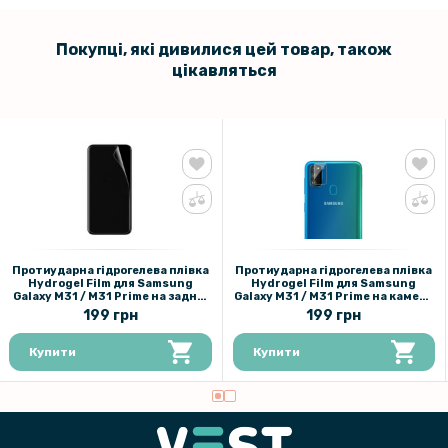
Покупці, які дивилися цей товар, також
цікавляться
Протиударна гідрогелева плівка
Протиударна гідрогелева плівка
Hydrogel Film для Samsung
Hydrogel Film для Samsung
Galaxy M31 / M31 Prime на задню
Galaxy M31 / M31 Prime на камеру
панель, Transparent
3шт, Transparent
199 грн
199 грн
Купити
Купити