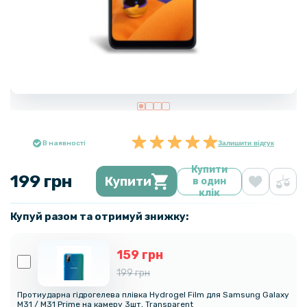
В наявності
Залишити відгук
Купити
199 грн
Купити
в один
клік
Купуй разом та отримуй знижку:
159 грн
199 грн
Протиударна гідрогелева плівка Hydrogel Film для Samsung Galaxy
M31 / M31 Prime на камеру 3шт, Transparent