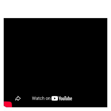
159 грн
199 грн
Протиударна гідрогелева плівка Hydrogel Film для Xiaomi Poco M3,
Transparent
69 грн
129 грн
Захисне скло Tempered Glass 0,3 мм 2.5D на задню камеру для
Xiaomi Poco M3, Transparent