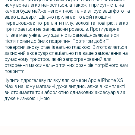
Захисне скло Anti-Static Full Screen Full Glue 6D для iPhone 12 / 12
чому вона легко наноситься, а також її присутність на
Pro​​​, Black
камері буде майже непомітною та не зіпсує ваші фото та
відео шедеври. Щільно прилягає по всій площині
116 грн
перешкоджає потрапляти пилу, волозі та повітрю, легко
129 грн
притирається не залишаючи розводів. Протиударна
плівка має унікальну здатність самовідновлюватися
Силіконовий гель-клей флакон для додаткової фіксації захисного
після появи дрібних подряпин. Протягом доби її
скла, плівки
поверхня знову стає ідеально гладкою. Виготовляється
захисний аксесуар спеціально під ваше замовлення на
159 грн
сучасному пристрої, який запрограмований для
створення максимально точних розмірів потрібного вам
199 грн
покриття.
Протиударна гідрогелева плівка Hydrogel Film для Xiaomi Mi Band 3
Купити гідрогелеву плівку для камери Apple iPhone XS
/ Mi Band 4 (3 шт), Transparent
Max в нашому магазині дуже вигідно, адже в комплекті
ви отримаєте три абсолютно однакових аксесуарів за
134 грн
дуже низькою ціною!
149 грн
Гелева ручка-стилус Stylus Pen для смартфонів та планшетів
146 грн