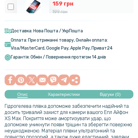
159 грн
199 грн
Протиударна гідрогелева плівка Hydrogel Film для Apple iPhone XS
Max, Transparent
Доставка: Нова Пошта / УкрПошта
Оплата: При отриманні товару, Онлайн оплата:
159 грн
Visa/MasterСard, Google Pay, Apple Pay, Приват24
199 грн
Гарантія: Обмін / Повернення протягом 14 днів
Протиударна гідрогелева плівка Hydrogel Film для Apple iPhone XS
Max на задню панель, Transparent
143 грн
179 грн
Опис
Характеристики
Відгуки (0)
Захисне скло Anti-Static Full Screen Full Glue 6D для iPhone XS Max
/ 11 Pro Max​​​, Black
Гідрогелева плівка допоможе забезпечити надійний та
досить тривалий захист для камери вашого Епл Айфон
XS Max. Покриття може амортизувати удар, що
143 грн
допоможе уникнути появи тріщин та зберегти поверхню
179 грн
неушкодженою. Матеріал плівки ультратонкий та
повністю прозорий, а також дуже еластичний, завдяки