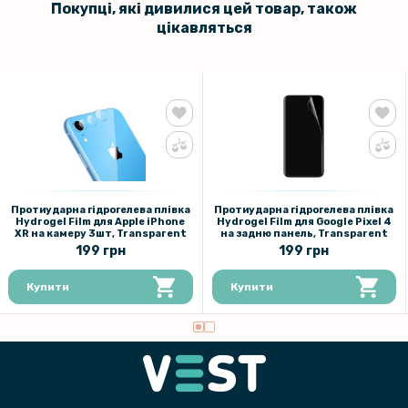
Покупці, які дивилися цей товар, також
159 грн
цікавляться
Інструмент для ремонту металевих ремінців (для смартгодинників)
Протиударна гідрогелева плівка
Протиударна гідрогелева плівка
Hydrogel Film для Apple iPhone
Hydrogel Film для Google Pixel 4
XR на камеру 3шт, Transparent
на задню панель, Transparent
199 грн
199 грн
Купити
Купити