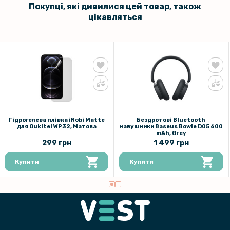
Покупці, які дивилися цей товар, також
цікавляться
Гідрогелева плівка iNobi Matte
Бездротові Bluetooth
для Oukitel WP32, Матова
навушники Baseus Bowie D05 600
mAh, Grey
299 грн
1 499 грн
Купити
Купити