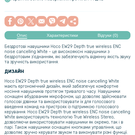
Опис
Характеристики
Відгуки (0)
Бездротові навушники Hoco EW29 Depth true wireless ENC
noise cancelling White - це високоякісні навушники з
бездротовим з'єднанням, які забезпечують відмінну якість звуку
та зручність використання.
ДИЗАЙН
Hoco EW29 Depth true wireless ENC noise cancelling White
мають ергономічний дизайн, який забезпечує комфортне
носіння навушників протягом тривалого часу. Навушники
оснащені вбудованим мікрофоном, що дозволяє здійснювати
голосові дзвінки та використовувати їх для голосового
введення команд на пристроях із підтримкою голосового
керування. Hoco EW29 Depth true wireless ENC noise cancelling
White використовують технологію True Wireless Stereo,
дозволяючи використовувати навушники як окремо, так і в
парі. Також навушники оснащені кнопками управління, що
дозволяє зручно керувати звуком та виконувати різні функції.