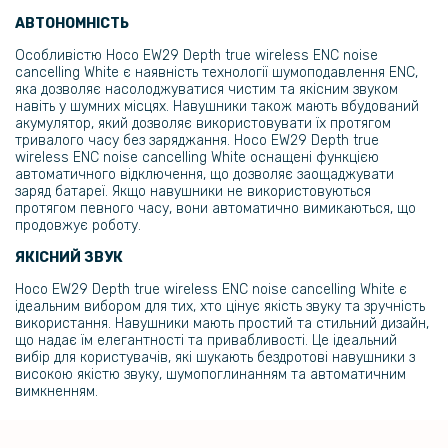
АВТОНОМНІСТЬ
Особливістю Hoco EW29 Depth true wireless ENC noise
cancelling White є наявність технології шумоподавлення ENC,
яка дозволяє насолоджуватися чистим та якісним звуком
навіть у шумних місцях. Навушники також мають вбудований
акумулятор, який дозволяє використовувати їх протягом
тривалого часу без заряджання. Hoco EW29 Depth true
wireless ENC noise cancelling White оснащені функцією
автоматичного відключення, що дозволяє заощаджувати
заряд батареї. Якщо навушники не використовуються
протягом певного часу, вони автоматично вимикаються, що
продовжує роботу.
ЯКІСНИЙ ЗВУК
Hoco EW29 Depth true wireless ENC noise cancelling White є
ідеальним вибором для тих, хто цінує якість звуку та зручність
використання. Навушники мають простий та стильний дизайн,
що надає їм елегантності та привабливості. Це ідеальний
вибір для користувачів, які шукають бездротові навушники з
високою якістю звуку, шумопоглинанням та автоматичним
вимкненням.