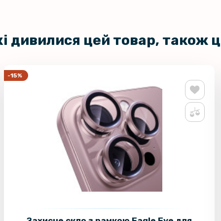
кі дивилися цей товар, також 
-15%
Захисне скло з рамкою Eagle Eye для