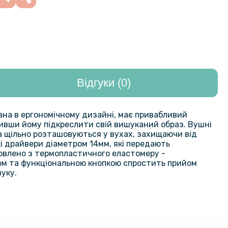
Відгуки (0)
ана в ергономічному дизайні, має привабливий
ливши йому підкреслити свій вишуканий образ. Вушні
а щільно розташовуються у вухах, захищаючи від
кі драйвери діаметром 14мм, які передають
товлено з термопластичного еластомеру -
ном та функціональною кнопкою спростить прийом
уку.