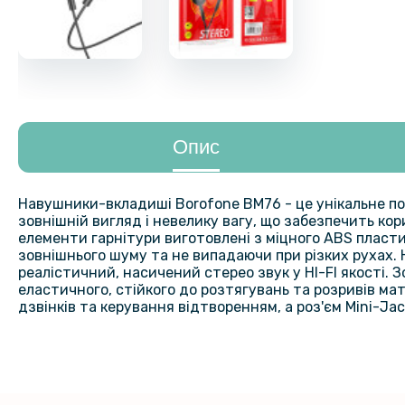
Опис
Навушники-вкладиші Borofone BM76 - це унікальне по
зовнішній вигляд і невелику вагу, що забезпечить ко
елементи гарнітури виготовлені з міцного ABS пласт
зовнішнього шуму та не випадаючи при різких рухах. 
реалістичний, насичений стерео звук у HI-FI якості.
еластичного, стійкого до розтягувань та розривів м
дзвінків та керування відтворенням, а роз'єм Mini-J