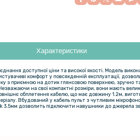
Характеристики
єднання доступної ціни та високої якості. Модель викон
ристувачеві комфорт у повсякденній експлуатації, дозво
ику з приємною на дотик глянсовою поверхнею, зручно т
Незважаючи на свої компактні розміри, вони мають вели
 Зовнішнє обплетення кабелю, що має довжину 1.2м, виго
атеріалу. Вбудований у кабель пульт з чутливим мікрофо
ack 3.5мм дозволить підключити навушники до джерела зв