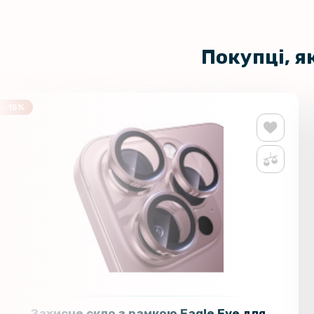
Покупці, я
-15%
Захисне скло з рамкою Eagle Eye для