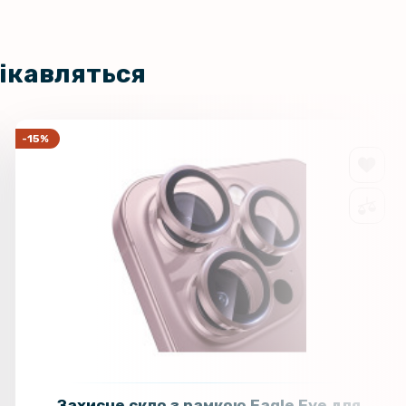
цікавляться
-15%
Захисне скло з рамкою Eagle Eye для