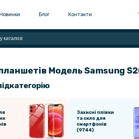
Новинки
Блог
Контакти
 планшетів Модель Samsung S2
підкатегорію
ля
Захисні плівки
их
та скло для
нів
смартфонів
(9744)