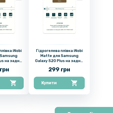
плівка iNobi
Гідрогелева плівка iNobi
 Samsung
Matte для Samsung
lus на задню
Galaxy S20 Plus на задню
 Матова
панель, Матова
грн
299 грн
Купити