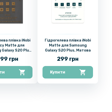
ева плівка iNobi
Гідрогелева плівка iNobi
acy Matte для
Matte для Samsung
Galaxy S20 Plus
Galaxy S20 Plus, Матова
нтишпигун)
99 грн
299 грн
ти
Купити