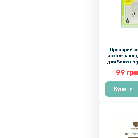
Прозорий с
чохол-накла
для Samsung
Plus / S11 
99 грн
Купити