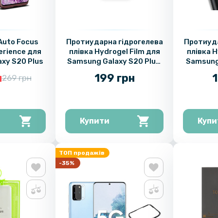
Auto Focus
Протиударна гідрогелева
Протиуда
erience для
плівка Hydrogel Film для
плівка H
xy S20 Plus
Samsung Galaxy S20 Plus,
Samsung
Transparent
на 
н
199 грн
1
269 грн
Tr
Купити
Купи
ТОП продажів
-35%