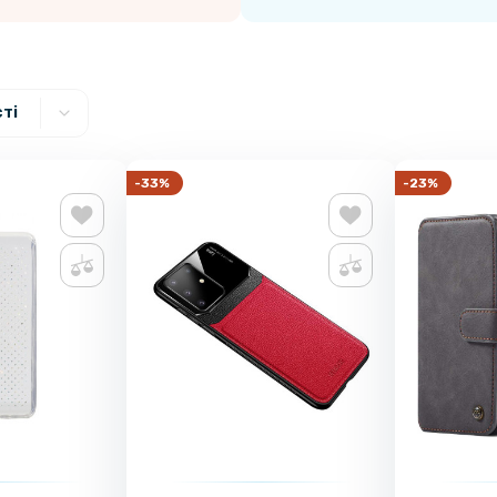
ті
-33%
-23%