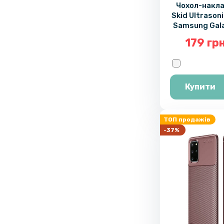
Чохол-накла
Skid Ultrason
Samsung Gala
179 гр
Купити
ТОП продажів
-37%