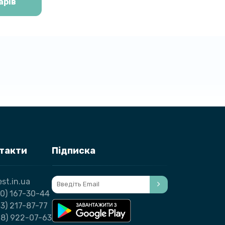
арів
нтакти
Підписка
st.in.ua
0) 167-30-44
3) 217-87-77
98) 922-07-63