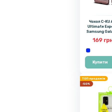
Чохол C-KU 
Ultimate Exp
Samsung Gala
169 гр
Купити
ТОП продажів
-50%