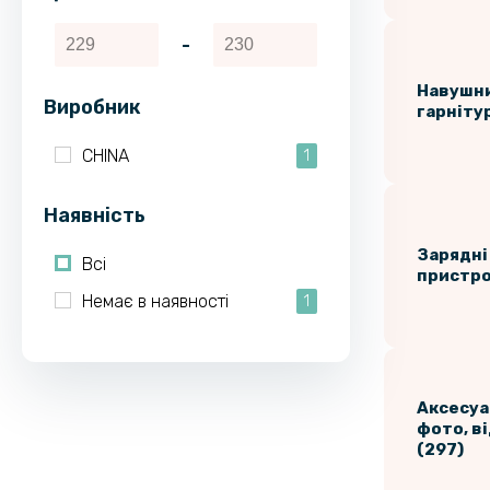
-
Навушни
Виробник
гарнітур
CHINA
1
Наявність
Зарядні
Всі
пристрої
Немає в наявності
1
Аксесуа
фото, в
(297)