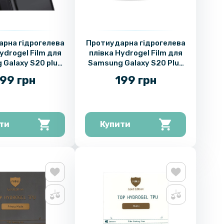
рна гідрогелева
Протиударна гідрогелева
ydrogel Film для
плівка Hydrogel Film для
 Galaxy S20 plus
Samsung Galaxy S20 Plus
камеру 3шт,
на задню панель,
99 грн
199 грн
ansparent
Transparent
ти
Купити