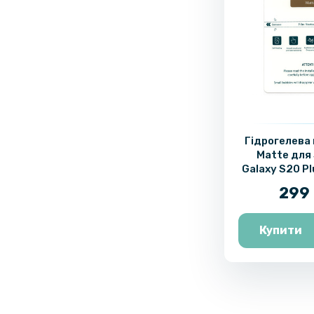
Гідрогелева 
Matte для
Galaxy S20 P
панель,
299 
Купити