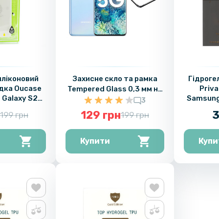
иліконовий
Захисне скло та рамка
Гідрогел
дка Oucase
Priv
Tempered Glass 0,3 мм на
 Galaxy S20
Samsung 
задню камеру для
3
Transparent
(А
Samsung Galaxy S20 Plus
129 грн
3
199 грн
199 грн
Купити
Купи