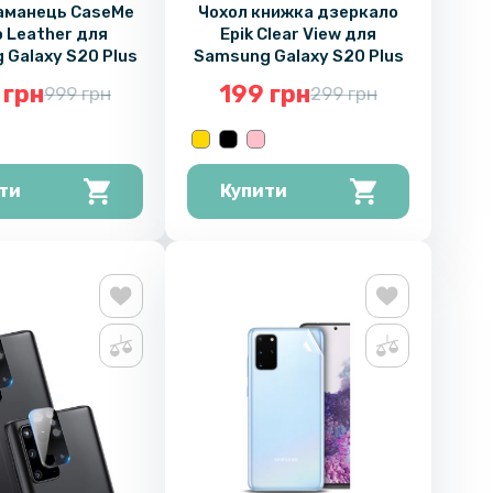
аманець CaseMe
Чохол книжка дзеркало
o Leather для
Epik Clear View для
Galaxy S20 Plus
Samsung Galaxy S20 Plus
 грн
199 грн
999 грн
299 грн
ти
Купити