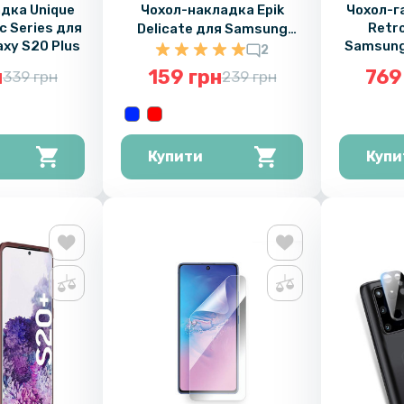
дка Unique
Чохол-накладка Epik
Чохол-г
ic Series для
Retr
Delicate для Samsung
xy S20 Plus
Samsung 
Galaxy S20 Plus
2
н
159 грн
769
339 грн
239 грн
Купити
Купи