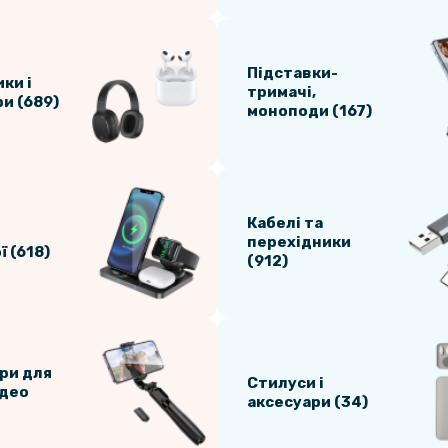
Підставки-
ки і
тримачі,
и (689)
моноподи (167)
Кабелі та
перехідники
 (618)
(912)
ри для
Стилуси і
ідео
аксесуари (34)