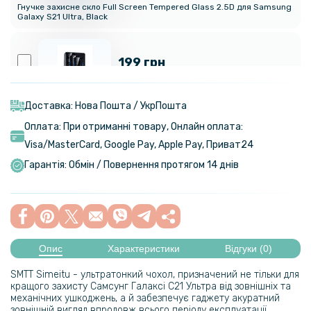
Гнучке захисне скло Full Screen Tempered Glass 2.5D для Samsung
Galaxy S21 Ultra, Black
199 грн
Протиударна гідрогелева плівка Hydrogel Film для Samsung Galaxy
S21 Ultra 5G на камеру 2шт, Transparent
Доставка: Нова Пошта / УкрПошта
Оплата: При отриманні товару, Онлайн оплата:
254 грн
Visa/MasterСard, Google Pay, Apple Pay, Приват24
299 грн
Гарантія: Обмін / Повернення протягом 14 днів
Чохол-накладка Ricco Camera Sliding для Samsung Galaxy S21
Ultra
103 грн
129 грн
Опис
Характеристики
Відгуки (0)
Захисне скло Tempered Glass 0,3мм 2,5D для основної камери
SMTT Simeitu - ультратонкий чохол, призначений не тільки для
Samsung Galaxy S21 Ultra, Transparent
кращого захисту Самсунг Галаксі С21 Ультра від зовнішніх та
механічних ушкоджень, а й забезпечує гаджету акуратний
зовнішній вигляд впродовж всього періоду експлуатації.