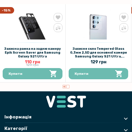
-15%
Захисна рамка на задню камеру
Захисне скло Tempered Glass
Epik Screen Saver для Samsung
0,3мм 2,5D для основної камери
Galaxy S21 Ultra
Samsung Galaxy S21 Ultra,
Transparent
110 грн
129 грн
129 грн
Купити
Купити
Інформація
Категорії