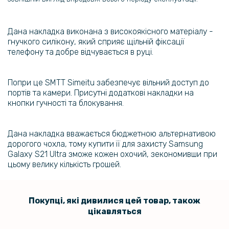
110 грн
129 грн
Дана накладка виконана з високоякісного матеріалу -
Захисна рамка на задню камеру Epik Screen Saver для Samsung
гнучкого силікону, який сприяє щільній фіксації
Galaxy S21 Ultra
телефону та добре відчувається в руці.
Попри це SMTT Simeitu забезпечує вільний доступ до
портів та камери. Присутні додаткові накладки на
кнопки гучності та блокування.
Дана накладка вважається бюджетною альтернативою
дорогого чохла, тому купити її для захисту Samsung
Galaxy S21 Ultra зможе кожен охочий, зекономивши при
цьому велику кількість грошей.
Покупці, які дивилися цей товар, також
цікавляться