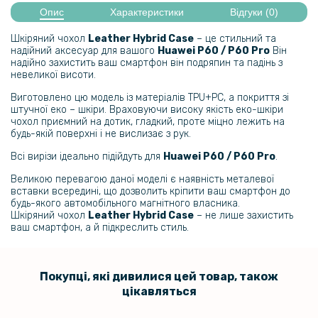
199 грн
Опис
Характеристики
Відгуки (0)
Загартоване захисне скло Full Screen 3D Tempered Glass для
Шкіряний чохол
Leather Hybrid Case
– це стильний та
Huawei P60 / P60 Pro, Black
надійний аксесуар для вашого
Huawei P60 / P60 Pro
Він
надійно захистить ваш смартфон він подряпин та падінь з
невеликої висоти.
239 грн
Виготовлено цю модель із матеріалів TPU+PC, а покриття зі
299 грн
штучної еко – шкіри. Враховуючи високу якість еко-шкіри
чохол приємний на дотик, гладкий, проте міцно лежить на
Гідрогелева плівка iNobi Matte для Huawei Honor P60 Pro, Матова
будь-якій поверхні і не вислизає з рук.
Всі вирізи ідеально підійдуть для
Huawei P60 / P60 Pro
.
159 грн
Великою перевагою даної моделі є наявність металевої
199 грн
вставки всередині, що дозволить кріпити ваш смартфон до
будь-якого автомобільного магнітного власника.
Протиударна гідрогелева плівка Hydrogel Film для Huawei P60 Pro​
на задню панель, Transparent
Шкіряний чохол
Leather Hybrid Case
– не лише захистить
ваш смартфон, а й підкреслить стиль.
239 грн
299 грн
Покупці, які дивилися цей товар, також
цікавляться
Гідрогелева плівка iNobi Matte для Huawei P60 Pro​ на задню панель,
Матова