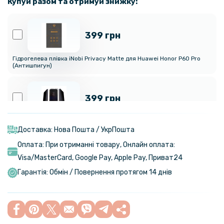
Купуй разом та отримуй знижку:
399 грн
Гідрогелева плівка iNobi Privacy Matte для Huawei Honor P60 Pro
(Антишпигун)
399 грн
Протиударна гідрогелева плівка Privacy HD Glossy для Huawei
Nova 12i, (Антишпигун, глянцева)
Доставка: Нова Пошта / УкрПошта
Оплата: При отриманні товару, Онлайн оплата:
159 грн
Visa/MasterСard, Google Pay, Apple Pay, Приват24
199 грн
Гарантія: Обмін / Повернення протягом 14 днів
Протиударна гідрогелева плівка Hydrogel Film для Huawei Honor
P60 Pro, Transparent
129 грн