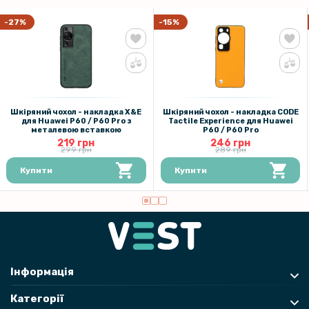
103 грн
-27%
-15%
129 грн
Захисне скло Tempered Glass 0,3mm 2.5D на камеру для Huawei
P60 / P60 Pro
159 грн
Шкіряний чохол - накладка X&E
Шкіряний чохол - накладка CODE
для Huawei P60 / P60 Pro з
Tactile Experience для Huawei
199 грн
металевою вставкою
P60 / P60 Pro
219 грн
246 грн
Протиударна гідрогелева плівка Hydrogel Film для Huawei Nova 12i,
299 грн
289 грн
Transparent
Купити
Купити
239 грн
299 грн
Гідрогелева плівка iNobi Matte для Huawei Nova 12i, Матова
229 грн
Інформація
269 грн
Категорії