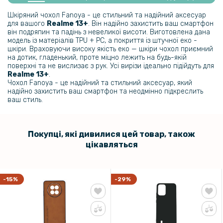
Чохол - книжка Fabric Texture для Tecno Spark 30C
Шкіряний чохол Fanoya - це стильний та надійний аксесуар
для вашого
Realme 13+
. Він надійно захистить ваш смартфон
219 грн
він подряпин та падінь з невеликої висоти. Виготовлена дана
модель із матеріалів TPU + PC, а покриття із штучної еко -
299 грн
шкіри. Враховуючи високу якість еко — шкіри чохол приємний
на дотик, гладенький, проте міцно лежить на будь-якій
Чохол - накладка Ricco Camera Sliding для Realme 13+
поверхні та не вислизає з рук. Усі вирізи ідеально підійдуть для
Realme 13+
.
Чохол Fanoya - це надійний та стильний аксесуар, який
144 грн
надійно захистить ваш смартфон та неодмінно підкреслить
ваш стиль.
169 грн
Протиударний чохол - накладка Acryl Armor Shell для Tecno Spark
30C, Black
Покупці, які дивилися цей товар, також
цікавляться
119 грн
149 грн
Прозорий силіконовий чохол - накладка для Tecno Spark 30C
-15%
-29%
79 грн
99 грн