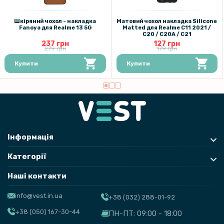
Захисне скло Tempered Glass 0,3mm 2.5D для Realme 13+ на
задню камеру
Шкіряний чохол - накладка
Матовий чохол накладка Silicone
Fanoya для Realme 13 5G
Matted для Realme C11 2021 /
C20 / C20A / C21
237 грн
127 грн
279 грн
179 грн
Купити
Купити
Інформація
Категорії
Наші контакти
info@vest.in.ua
+38 (032) 288-01-92
+38 (050) 167-30-44
ПН-ПТ: 09:00 - 18:00