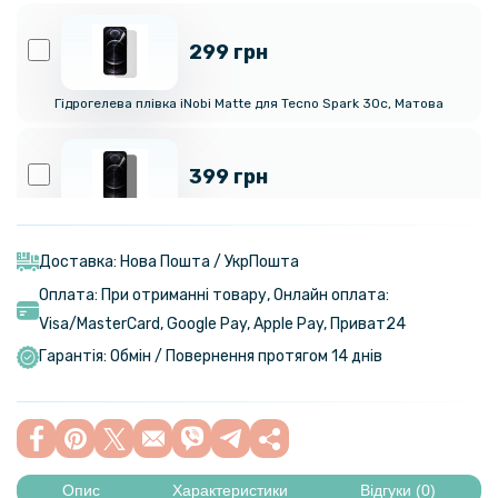
299 грн
Гідрогелева плівка iNobi Matte для Tecno Spark 30c​, Матова
399 грн
Гідрогелева плівка iNobi Privacy Matte для Tecno Spark 30c​
(Антишпигун)
Доставка: Нова Пошта / УкрПошта
Оплата: При отриманні товару, Онлайн оплата:
299 грн
Visa/MasterСard, Google Pay, Apple Pay, Приват24
Гарантія: Обмін / Повернення протягом 14 днів
Гідрогелева плівка iNobi Matte для Tecno Spark 30c на задню
панель, Матова
373 грн
439 грн
Опис
Характеристики
Відгуки (0)