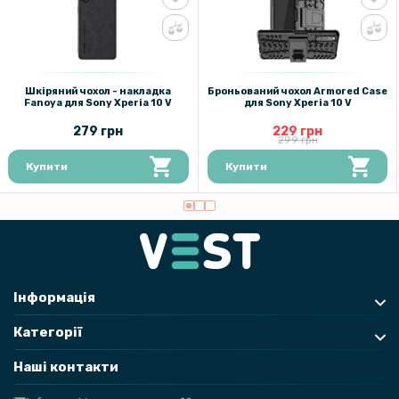
Протиударна гідрогелева плівка Hydrogel Film для Sony Xperia 10 V,
Transparent
103 грн
129 грн
Шкіряний чохол - накладка
Броньований чохол Armored Case
Fanoya для Sony Xperia 10 V
для Sony Xperia 10 V
Захисне скло Tempered Glass 0,3mm для Sony Xperia 10 V на
279 грн
229 грн
задню камеру
299 грн
Купити
Купити
135 грн
159 грн
Захисне скло та рамка Tempered Glass 0,3 мм на задню камеру
Sony Xperia 10 V, Black
Інформація
Категорії
Наші контакти