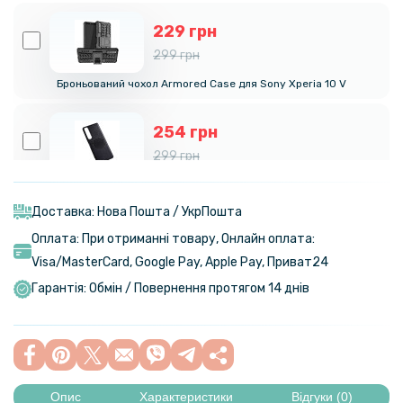
229 грн
299 грн
Броньований чохол Armored Case для Sony Xperia 10 V
254 грн
299 грн
Шкіряний чохол - накладка Leather Hybrid Case для Sony Xperia 10
V з металевою вставкою
Доставка: Нова Пошта / УкрПошта
Оплата: При отриманні товару, Онлайн оплата:
186 грн
Visa/MasterСard, Google Pay, Apple Pay, Приват24
219 грн
Гарантія: Обмін / Повернення протягом 14 днів
Захисне скло Full Screen 2,5D Tempered Glass для Sony Xperia 10 V,
Black
223 грн
279 грн
Опис
Характеристики
Відгуки (0)