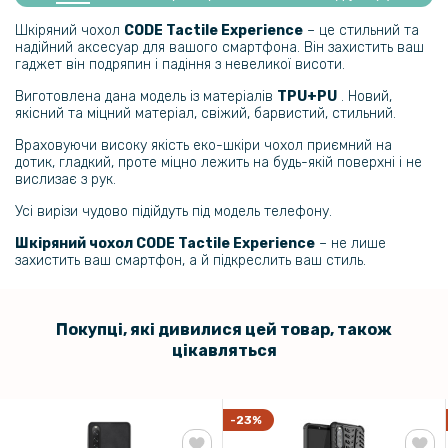
Шкіряний чохол - накладка Fanoya для Sony Xperia 10 V
Шкіряний чохол
CODE Tactile Experience
– це стильний та
надійний аксесуар для вашого смартфона. Він захистить ваш
179 грн
гаджет він подряпин і падіння з невеликої висоти.
279 грн
Виготовлена дана модель із матеріалів
TPU+PU
. Новий,
якісний та міцний матеріал, свіжий, барвистий, стильний.
Чохол накладка New Textile leather Cаse для Sony Xperia 10 V
Враховуючи високу якість еко-шкіри чохол приємний на
дотик, гладкий, проте міцно лежить на будь-якій поверхні і не
220 грн
вислизає з рук.
259 грн
Усі вирізи чудово підійдуть під модель телефону.
Шкіряний чохол - накладка SKIN Good Texture для Sony Xperia 10 V
Шкіряний чохол CODE Tactile Experience
– не лише
захистить ваш смартфон, а й підкреслить ваш стиль.
169 грн
199 грн
Покупці, які дивилися цей товар, також
Захисне скло 0.3mm Tempered Glass для Sony Xperia 10 V
цікавляться
159 грн
-23%
199 грн