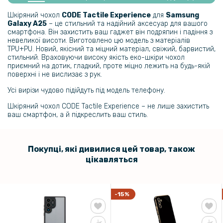
Протиударна гідрогелева плівка Hydrogel Film Samsung Galaxy
A25 5G, Transparent
Шкіряний чохол
CODE Tactile Experience
для
Samsung
Galaxy A25​
– це стильний та надійний аксесуар для вашого
смартфона. Він захистить ваш гаджет він подряпин і падіння з
159 грн
невеликої висоти. Виготовлено цю модель з матеріалів
TPU+PU. Новий, якісний та міцний матеріал, свіжий, барвистий,
199 грн
стильний. Враховуючи високу якість еко-шкіри чохол
приємний на дотик, гладкий, проте міцно лежить на будь-якій
Протиударна гідрогелева плівка Hydrogel Film для Samsung Galaxy
поверхні і не вислизає з рук.
A25 5G​​​ на задню панель, Transparent
Усі вирізи чудово підійдуть під модель телефону.
101 грн
Шкіряний чохол CODE Tactile Experience – не лише захистить
119 грн
ваш смартфон, а й підкреслить ваш стиль.
Захисне скло Tempered Glass 0.3mm для Samsung Galaxy A25,
Transparent
Покупці, які дивилися цей товар, також
цікавляться
169 грн
199 грн
Загартоване захисне скло Full Screen Tempered Glass для
-15%
Samsung Galaxy A25, Black