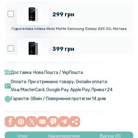
299 грн
Гідрогелева плівка iNobi Matte Samsung Galaxy A25 5G, Матова
399 грн
Гідрогелева плівка iNobi Privacy Matte Samsung Galaxy A25 5G
(Антишпигун)
Доставка: Нова Пошта / УкрПошта
Оплата: При отриманні товару, Онлайн оплата:
299 грн
Visa/MasterСard, Google Pay, Apple Pay, Приват24
Гарантія: Обмін / Повернення протягом 14 днів
Гідрогелева плівка iNobi Matte для Samsung Galaxy A25 5G​​​ на
задню панель, Матова
159 грн
199 грн
Опис
Характеристики
Відгуки (0)