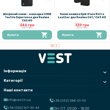
Шкіряний чохол - накладка CODE
Чохол книжка Epik iFace Retro
Tactile Experience для Realme
Leather для Realme C61 / C63 4G
C65 4G
246 грн
339 грн
289 грн
399 грн
Купити
Купити
Інформація
Категорії
Наші контакти
info@vest.in.ua
+38 (032) 288-01-92
+38 (050) 167-30-44
ПН-ПТ: 09:00 - 18:00