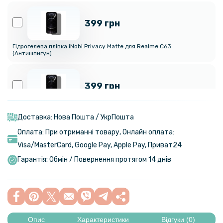
399 грн
Гідрогелева плівка iNobi Privacy Matte для Realme C63
(Антишпигун)
399 грн
Гідрогелева плівка iNobi Privacy Matte для Realme C61 (Антишпигун)
Доставка: Нова Пошта / УкрПошта
Оплата: При отриманні товару, Онлайн оплата:
280 грн
Visa/MasterСard, Google Pay, Apple Pay, Приват24
329 грн
Гарантія: Обмін / Повернення протягом 14 днів
Шкіряний чохол - накладка X&E для Realme C61 / C63 4G з
металевою вставкою
144 грн
169 грн
Опис
Характеристики
Відгуки (0)