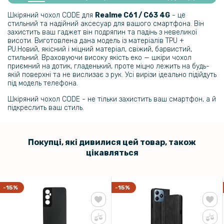
Захисне скло Full Screen Tempered Glass для Realme C61 / C63 4G,
Black
Шкіряний чохол CODE для
Realme C61 / C63 4G
- це
стильний та надійний аксесуар для вашого смартфона. Він
захистить ваш гаджет він подряпин та падінь з невеликої
159 грн
висоти. Виготовлена дана модель із матеріалів TPU +
PU.Новий, якісний і міцний матеріал, свіжий, барвистий,
199 грн
стильний. Враховуючи високу якість еко — шкіри чохол
приємний на дотик, гладенький, проте міцно лежить на будь-
Чохол - накладка Polished Carbon для Realme C61 / C63 4G
якій поверхні та не вислизає з рук. Усі вирізи ідеально підійдуть
під модель телефона.
169 грн
Шкіряний чохол CODE - не тільки захистить ваш смартфон, а й
підкреслить ваш стиль.
199 грн
Протиударний чохол - накладка Acryl Armor Shell для Realme C61,
Black
Покупці, які дивилися цей товар, також
цікавляться
-15%
-15%