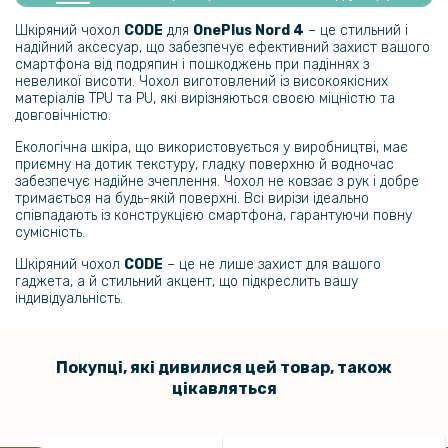
Шкіряний чохол
CODE
для
OnePlus Nord 4
– це стильний і
надійний аксесуар, що забезпечує ефективний захист вашого
329 грн
смартфона від подряпин і пошкоджень при падіннях з
невеликої висоти. Чохол виготовлений із високоякісних
матеріалів TPU та PU, які вирізняються своєю міцністю та
Чохол - накладка Acryl Cooling Armor для OnePlus Nord 4 з
довговічністю.
металевою пластиною, Black
Екологічна шкіра, що використовується у виробництві, має
приємну на дотик текстуру, гладку поверхню й водночас
382 грн
забезпечує надійне зчеплення. Чохол не ковзає з рук і добре
тримається на будь-якій поверхні. Всі вирізи ідеально
449 грн
співпадають із конструкцією смартфона, гарантуючи повну
сумісність.
Матовий чохол - накладка PC Matte Case для OnePlus Nord 4
Шкіряний чохол
CODE
– це не лише захист для вашого
гаджета, а й стильний акцент, що підкреслить вашу
118 грн
індивідуальність.
139 грн
Захисне скло Tempered Glass 0.3mm для OnePlus Nord 4
Покупці, які дивилися цей товар, також
цікавляться
169 грн
199 грн