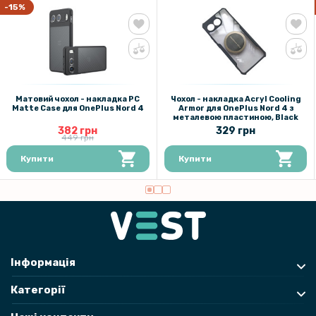
Чохол - накладка Polished Carbon для OnePlus Nord 4
-15%
144 грн
169 грн
Захисне скло Full Screen Tempered Glass для OnePlus Nord 4, Black
Матовий чохол - накладка PC
Чохол - накладка Acryl Cooling
Matte Case для OnePlus Nord 4
Armor для OnePlus Nord 4 з
металевою пластиною, Black
169 грн
382 грн
329 грн
449 грн
199 грн
Купити
Купити
Захисне скло Privacy Screen для OnePlus Nord 4, Black
135 грн
159 грн
Захисне скло з рамкою CD Pattern для OnePlus Nord 4​ на задню
камеру
Інформація
Категорії
159 грн
199 грн