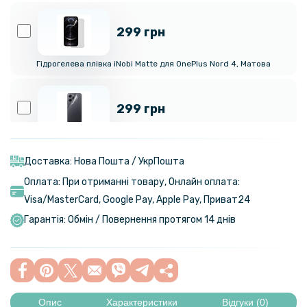
299 грн
Гідрогелева плівка iNobi Matte для OnePlus Nord 4​, Матова
299 грн
Гідрогелева плівка iNobi Matte для Oneplus Nord 4 на задню панель,
Матова
Доставка: Нова Пошта / УкрПошта
Оплата: При отриманні товару, Онлайн оплата:
722 грн
Visa/MasterСard, Google Pay, Apple Pay, Приват24
849 грн
Гарантія: Обмін / Повернення протягом 14 днів
Чохол протиударний XUNDD для OnePlus Nord 4, Black
322 грн
379 грн
Опис
Характеристики
Відгуки (0)
Чохол книжка Velvet Leather Case для OnePlus Nord 4