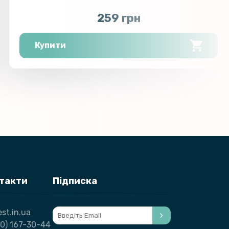
259 грн
Купити
нтакти
Підписка
st.in.ua
0) 167-30-44