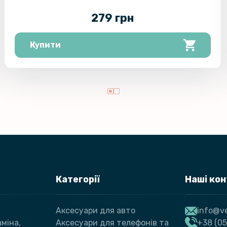
279 грн
Купити
Категорії
Наші ко
Аксесуари для авто
info@ve
міна,
Аксесуари для телефонів та
+38 (05