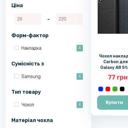
Ціна
-
Форм-фактор
Накладка
4
Чохол наклад
Carbon дл
Cумісність з
Galaxy A8 St
77 грн
Samsung
4
Тип товару
Купити
Чохол
4
Матеріал чохла