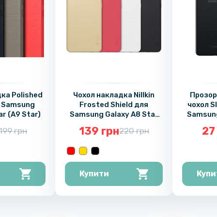
ка Polished
Чохол накладка Nillkin
Прозор
я Samsung
Frosted Shield для
чохол S
ar (A9 Star)
Samsung Galaxy A8 Star
Samsung
(A9 Star)
139 грн
27
199 грн
220 грн
Купити
Купи