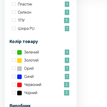
Пластик
1
Силікон
1
ТПУ
3
Шкіра PU
1
Колір товару
Зелений
1
Золотий
1
Сірий
1
Синій
1
Червоний
2
Чорний
3
Виробник