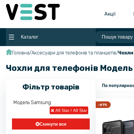
Акції
Каталог
Головна
Аксесуари для телефонів та планшетів
Чохли
Чохли для телефонів Модель 
Фільтр товарів
По популярнос
Модель Samsung:
-61%
A9 Star / A8 Star
Скинути все