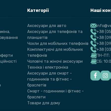
Категорії
Наші ко
Аксесуари для авто
info@ve
міна,
Аксесуари для телефонів та
+38 (05
говування
планшетів
+38 (09
Чохли для мобільних телефонів
+38 (0
Комплектуючі для мобільних
+38 (0
 оферти
телефонів
ПН-ПТ: 
ційності
Чоловічі та жіночі аксесуари
СБ: 10:
Техніка і електроніка
Аксесуари для смарт -
годинників та фітнес -
ю
браслетів
Смарт - годинники і фітнес -
браслети
Товари для дому