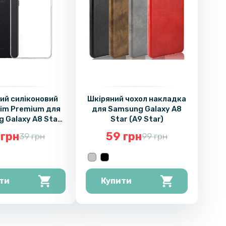
ий силіконовий
Шкіряний чохол накладка
lim Premium для
для Samsung Galaxy A8
 Galaxy A8 Star
Star (A9 Star)
(A9 Star)
 грн
59 грн
39 грн
99 грн
ти
Купити