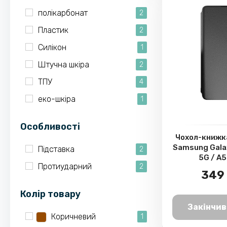
полікарбонат
2
Пластик
2
Силікон
1
Штучна шкіра
2
ТПУ
4
еко-шкіра
1
Особливості
Чохол-книжка
Samsung Gala
Підставка
2
5G / A
Протиударний
2
349 
Колір товару
Закінчив
Коричневий
1