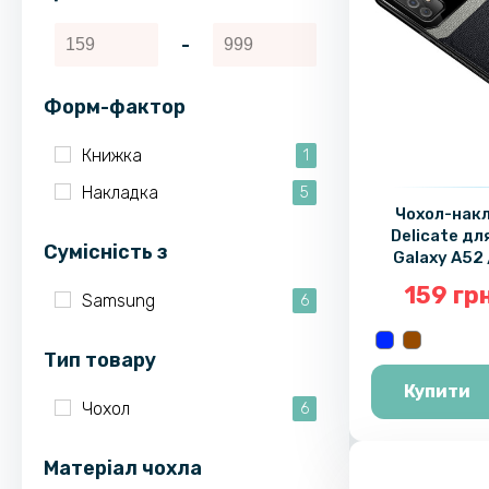
-
Форм-фактор
Книжка
1
Накладка
5
Чохол-накл
Delicate д
Cумісність з
Galaxy A52 
A52s
159 гр
Samsung
6
Тип товару
Купити
Чохол
6
Матеріал чохла