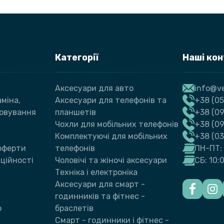
Категорії
Наші ко
Аксесуари для авто
info@ve
міна,
Аксесуари для телефонів та
+38 (05
говування
планшетів
+38 (09
Чохли для мобільних телефонів
+38 (0
Комплектуючі для мобільних
+38 (0
 оферти
телефонів
ПН-ПТ: 
ційності
Чоловічі та жіночі аксесуари
СБ: 10:
Техніка і електроніка
Аксесуари для смарт -
годинників та фітнес -
ю
браслетів
Смарт - годинники і фітнес -