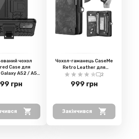
ований чохол
Чохол-гаманець CaseMe
red Case для
Retro Leather для
Galaxy A52 / A52
Samsung Galaxy A52 / A52
2
 / A52s 5G
5G / A52s 5G, Black
99 грн
999 грн
нчився
Закінчився