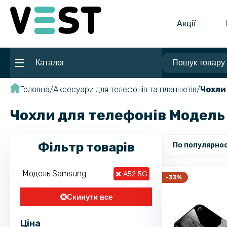
Акції
Каталог
Головна
Аксесуари для телефонів та планшетів
Чохли
Чохли для телефонів Модель
Фільтр товарів
По популярнос
Модель Samsung:
A52 5G
-33%
Скинути все
Ціна