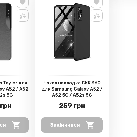
 Tayler для
Чохол накладка GKK 360
xy A52 / A52
для Samsung Galaxy A52 /
52s 5G
A52 5G / A52s 5G
грн
259 грн
ся
Закінчився