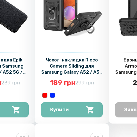
адка Epik
Чохол-накладка Ricco
Бронь
ля Samsung
Camera Sliding для
Armo
/ A52 5G /
Samsung Galaxy A52 / A52
Samsung 
 5G
5G / A52s
5G
н
189 грн
2
239 грн
299 грн
Купити
Закі