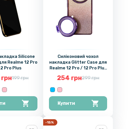
акладка Silicone
Силіконовий чохол
для Realme 12 Pro
накладка Glitter Case для
12 Pro Plus
Realme 12 Pro / 12 Pro Plus
з металевим кільцем-
 грн
254 грн
199 грн
299 грн
дзеркалом у комплекті
ти
Купити
-15%