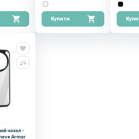
Купити
Купи
ий чохол -
meve Armor