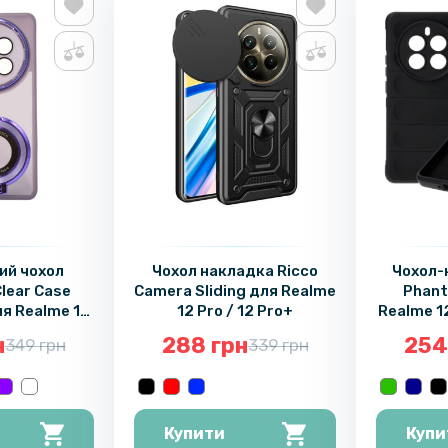
ий чохол
Чохол накладка Ricco
Чохол-
lear Case
Camera Sliding для Realme
Phant
ля Realme 12
12 Pro / 12 Pro+
Realme 12
ro Plus з
із захи
н
288 грн
254
349 грн
339 грн
 кільцем
а захистом
амери
Купити
Купи