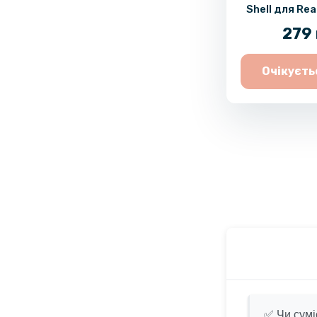
Shell для Rea
12 Pro
279 
Очікуєть
✅ Чи сумі