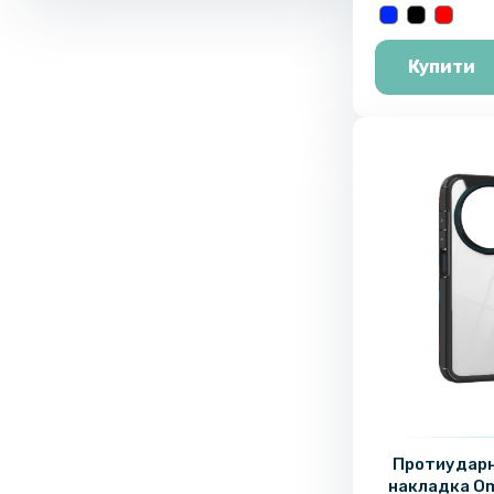
Купити
Протиударн
накладка O