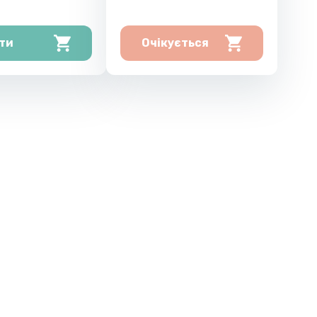
ти
Очікується