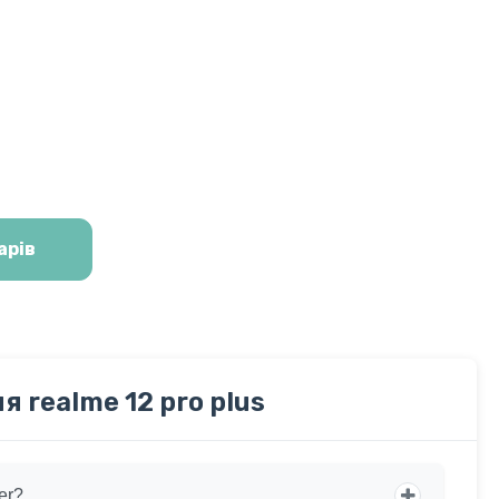
арів
 realme 12 pro plus
er?