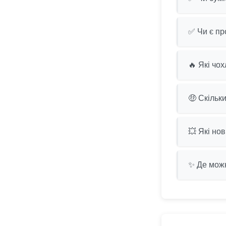
✅ Чи є пр
🔥 Які чо
🤑 Скільк
💥 Які нов
✨ Де можн