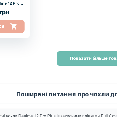
lme 12 Pro /
 Plus
грн
ся
Показати більше тов
Поширені питання про чохли для
сні чохли Realme 12 Pro Plus із захисними плівками Full Cov