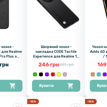
 чохол -
Шкіряний чохол -
Чохол н
 для Realme
накладка CODE Tactile
Adds 6D 
Pro Plus з
Experience для Realme 12
/ 
 вставкою
Pro / 12 Pro Plus
грн
246 грн
169
289 грн
Купити
Купи
-15%
-15%