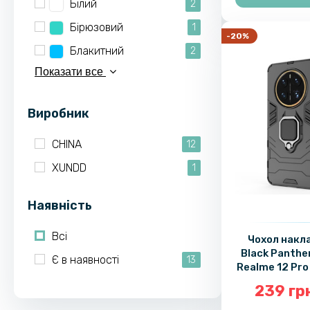
Білий
2
Бірюзовий
1
-20%
Блакитний
2
Показати все
Виробник
CHINA
12
XUNDD
1
Наявність
Всі
Чохол накл
Black Panthe
Є в наявності
13
Realme 12 Pro 
239 гр