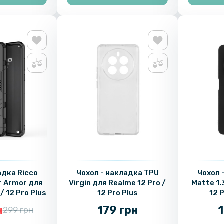
адка Ricco
Чохол - накладка TPU
Чохол 
r Armor для
Virgin для Realme 12 Pro /
Matte 1
/ 12 Pro Plus
12 Pro Plus
12 P
н
179 грн
1
299 грн