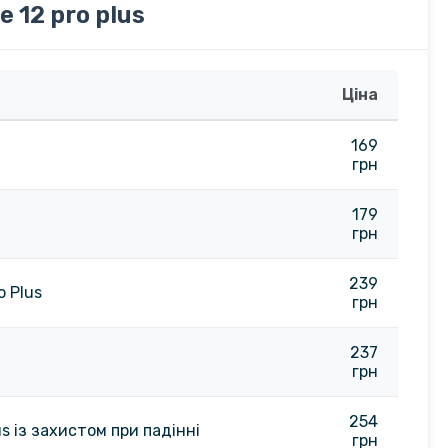
 12 pro plus
Ціна
169
грн
179
грн
239
o Plus
грн
237
грн
254
us із захистом при падінні
грн