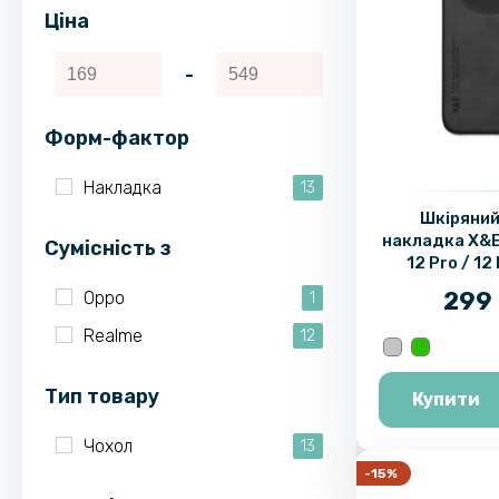
Ціна
-
Форм-фактор
Накладка
13
Шкіряний
накладка X&E
Cумісність з
12 Pro / 12 
металевою
299 
Oppo
1
Realme
12
Тип товару
Купити
Чохол
13
-15%