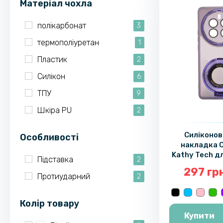
Матеріал чохла
полікарбонат
3
термополіуретан
1
Пластик
2
Силікон
6
ТПУ
9
Шкіра PU
2
Силіконов
Особливості
накладка C
Kathy Tech д
Підставка
2
Pro / 12 P
297 гр
металевим
Протиударний
2
тримачем т
для к
Колір товару
Купити