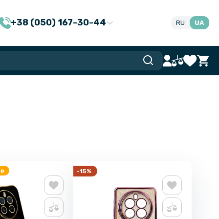
+38 (050) 167-30-44
RU
UA
ів
-15%