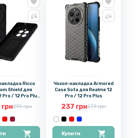
накладка Ricco
Чохол-накладка Armored
om Shield для
Case Sota для Realme 12
 Pro / 12 Pro Plus
Pro / 12 Pro Plus​
стом при падінні
 грн
237 грн
299 грн
279 грн
ти
Купити